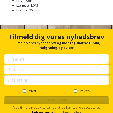
Farve: Sort
Plastlister
Flisevibrator
Gummibåd
Længde: 1.013 mm
Løfteudstyr
Bredde: 25 mm
og
Radonsikring
Føringsskinne
A
kajak
Målebånd
n
Rumdeler
Forlængerledning
c
Havemøbler
Markeringsværktøj
h
Tilmeld dig vores nyhedsbrev
Sand
Fugepistol
o
Havepleje
r
Tilmeld vores nyhedsbrev og modtag skarpe tilbud,
og
Mejsel
f
rådgivning og aviser
Fugtmåler
grus
o
Haveredskaber
Murerværktøj
r
Gipsskruemaskine
Skruer,
u
Haveslange
p
Nedstryger
bolte
s
Girafsliber
og
og
e
Nøgleværktøj
tilbehør
l
møtrikker
Girafsliber
l
s
Privat
Erhverv
Økse
tilbehør
Havetilbehør
Skunklem
c
r
TILMELD MIG
Oliekande
Høvl
Hegn
o
Søm
Ved tilmelding bekræfter jeg at jeg har læst og accepteret
l
betingelserne
for nyhedsmailen