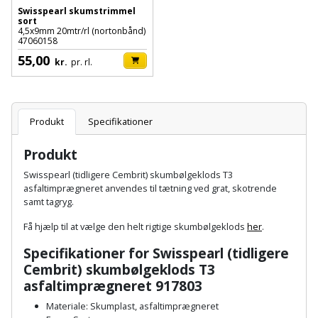
Hammer
Drivhustilbehør
terrassebrædder
Swisspearl skumstrimmel
Detektor
Robotplæneklipper
sort
4,5x9mm 20mtr/rl (nortonbånd)
Høvl
Elartikler
47060158
Lecablokke
Diamantskæremaskine
Robotplæneklipper
55,00
og
kr.
pr. rl.
Kiler
Flagstænger
tilbehør
fundablokke
Diamantslibertilbehør
til
Kloakrenser
Vandpumpe
hus
Lofter
Dykkerpistol
Produkt
Specifikationer
og
Kniv
Vertikalskærer
have
Lofttrapper
Produkt
og
Dyksav
/
hobbykniv
Swisspearl (tidligere Cembrit) skumbølgeklods T3
mosfjerner
Fuglefoderhus
Murbinder
Excentersliber
asfaltimprægneret anvendes til tætning ved grat, skotrende
samt tagryg.
Koben
Vinduesvasker
Garderobe
Murpap
Excenterslibertilbehør
Få hjælp til at vælge den helt rigtige skumbølgeklods
her
.
opbevaring
og
Kridtsnor
Specifikationer for Swisspearl (tidligere
murfolie
Fedtsprøjte
Gavekort
Cembrit) skumbølgeklods T3
Lærlingesæt
asfaltimprægneret 917803
Mursten
Flamingoskærer
Grill
Materiale: Skumplast, asfaltimprægneret
Landmålerstok