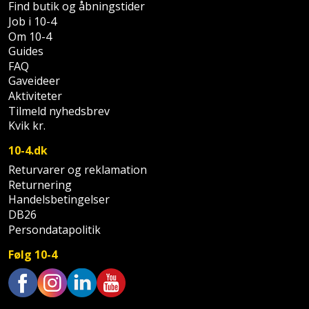
Sav
Find butik og åbningstider
WinWin
Job i 10-4
plader
Kompressor
Lommelygte
Savbuk
Om 10-4
Guides
Lader
Merchandise
Savklinge
FAQ
Gaveideer
Ligesliber
Mobiltilbehør
Aktiviteter
Skraber
Tilmeld nyhedsbrev
Kvik kr.
Limpistol
Pavillon
Skruestik
10-4.dk
Linjelaser
Personlig
Skruetrækker
Returvarer og reklamation
pleje
Returnering
Loddekolbe
Skruetvinge
Handelsbetingelser
Plantekasser
DB26
Luftværktøj
Slibeartikler
Persondatapolitik
Postkasse
Følg 10-4
Måleinstrumenter
Smøring
Postkassestander
og
Malersprøjte
rustopløser
Trustpilot