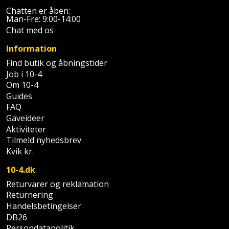
Palleløfter
Industristøvsuger
Højbede
Sternbeklædning
Chatten er åben:
Man-Fre: 9:00-14:00
Polsøger
Kantfræser
Chat med os
Højtaler
Tag
Information
og
Profilsaks
Kantlimer
Hylder
tagplader
Find butik og åbningstider
Job i 10-4
Reb
Kantlimertilbehør
Jagt
Om 10-4
Terrassebrædder
og
og
Guides
Kap-
snor
fritid
FAQ
Terrasseopklodsning
og
Gaveideer
Renseservietter
Aktiviteter
geringssav
Jul
Tråd
Tilmeld nyhedsbrev
og
til
Kvik kr.
Kerneboremaskine
Kaffe
wipes
byggeri
10-4.dk
Klammepistol
Klæbesøm
Sækkelukker
Returvarer og reklamation
Træ
Returnering
Klippeværktøj
Køkkenudstyr
Saks
Handelsbetingelser
Vinduer
DB26
Kombokit
Leg
Persondatapolitik