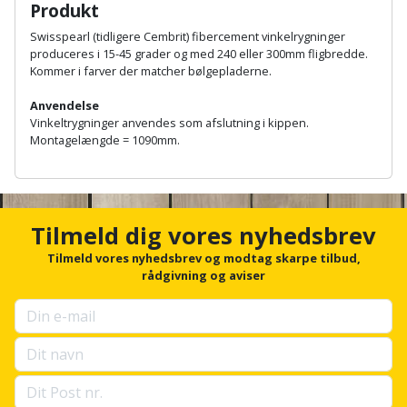
Hammer
Drivhustilbehør
Produkt
terrassebrædder
Detektor
Robotplæneklipper
Swisspearl (tidligere Cembrit) fibercement vinkelrygninger
Høvl
Elartikler
produceres i 15-45 grader og med 240 eller 300mm fligbredde.
Lecablokke
Diamantskæremaskine
Robotplæneklipper
Kommer i farver der matcher bølgepladerne.
og
Kiler
Flagstænger
tilbehør
fundablokke
Anvendelse
Diamantslibertilbehør
til
Vinkeltrygninger anvendes som afslutning i kippen.
Kloakrenser
Vandpumpe
hus
Montagelængde = 1090mm.
Lofter
Dykkerpistol
og
A
Kniv
Vertikalskærer
have
n
Lofttrapper
og
Dyksav
/
c
hobbykniv
h
Tilmeld dig vores nyhedsbrev
mosfjerner
Fuglefoderhus
Murbinder
o
Excentersliber
r
Tilmeld vores nyhedsbrev og modtag skarpe tilbud,
Koben
Vinduesvasker
Garderobe
f
Murpap
rådgivning og aviser
Excenterslibertilbehør
o
opbevaring
og
Kridtsnor
r
murfolie
Fedtsprøjte
u
Gavekort
p
Lærlingesæt
s
Mursten
Flamingoskærer
e
Grill
Landmålerstok
l