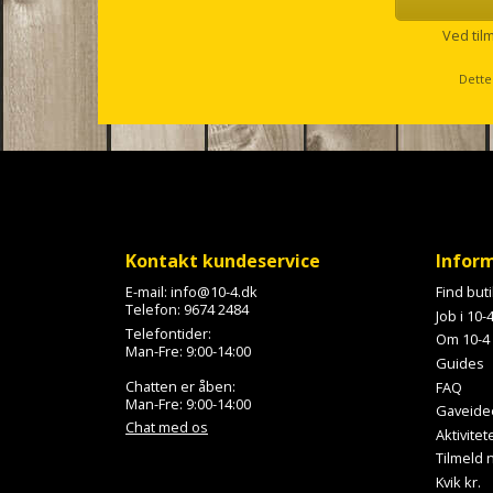
e
l
Ved til
l
s
Dette
c
r
o
l
l
Kontakt kundeservice
Infor
E-mail:
info@10-4.dk
Find but
Telefon:
9674 2484
Job i 10-
Telefontider:
Om 10-4
Man-Fre: 9:00-14:00
Guides
Chatten er åben:
FAQ
Man-Fre: 9:00-14:00
Gaveide
Chat med os
Aktivitet
Tilmeld
Kvik kr.