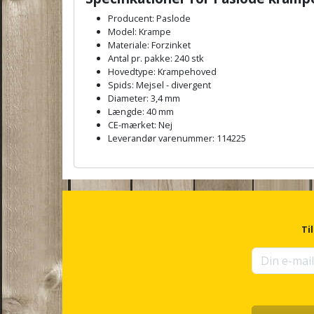
Producent: Paslode
Model: Krampe
Materiale: Forzinket
Antal pr. pakke: 240 stk
Hovedtype: Krampehoved
Spids: Mejsel - divergent
Diameter: 3,4 mm
Længde: 40 mm
CE-mærket: Nej
Leverandør varenummer: 114225
A
n
c
h
o
r
Ti
f
o
r
u
p
s