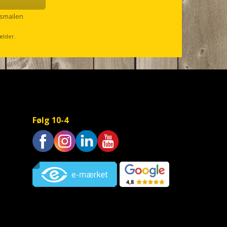
smailen
ælder.
Følg 10-4
Trustpilot