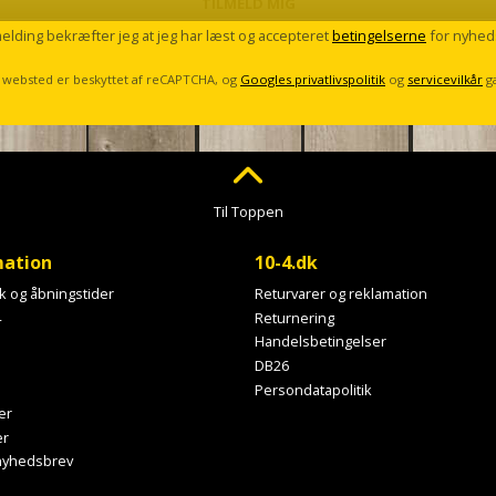
TILMELD MIG
melding bekræfter jeg at jeg har læst og accepteret
betingelserne
for nyhed
 websted er beskyttet af reCAPTCHA, og
Googles privatlivspolitik
og
servicevilkår
g
Til Toppen
mation
10-4.dk
ik og åbningstider
Returvarer og reklamation
4
Returnering
Handelsbetingelser
DB26
Persondatapolitik
er
er
 nyhedsbrev