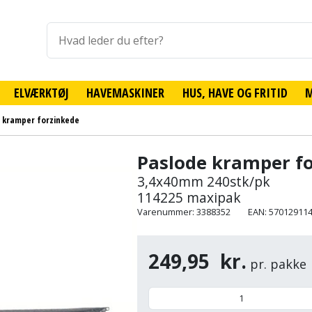
ELVÆRKTØJ
HAVEMASKINER
HUS, HAVE OG FRITID
 kramper forzinkede
Paslode kramper f
3,4x40mm 240stk/pk
114225 maxipak
Varenummer: 3388352
EAN: 57012911
249,95
kr.
pr. pakke