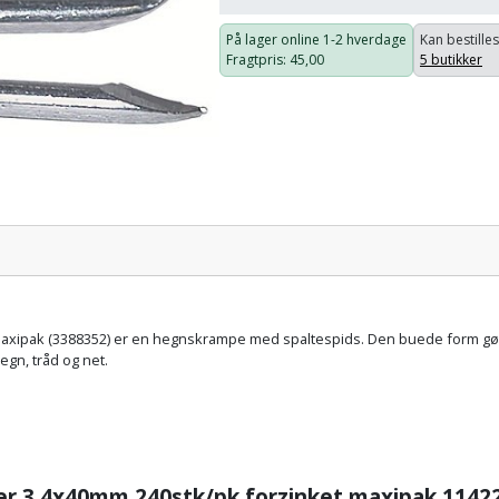
På lager online
1-2 hverdage
Kan bestilles
Fragtpris
: 45,00
5 butikker
Pris:
axipak (3388352) er en hegnskrampe med spaltespids. Den buede form gør d
egn, tråd og net.
r 3,4x40mm 240stk/pk forzinket maxipak 1142