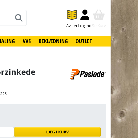
Aviser
Log ind
Se Kurv
MALING
VVS
BEKLÆDNING
OUTLET
orzinkede
42251
LÆG I KURV