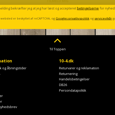
TILMELD MIG
melding bekræfter jeg at jeg har læst og accepteret
betingelserne
for nyhed
 websted er beskyttet af reCAPTCHA, og
Googles privatlivspolitik
og
servicevilkår
g
Til Toppen
mation
10-4.dk
ik og åbningstider
Returvarer og reklamation
4
Returnering
Handelsbetingelser
DB26
Persondatapolitik
er
er
 nyhedsbrev