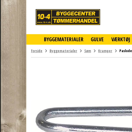
10-
4
-
billigt
online
BYGGEMATERIALER
GULVE
VÆRKTØJ
byggemarked
og
tømmerhandel
Forside
Byggematerialer
Søm
Kramper
Paslode
-
Klik
og
byg