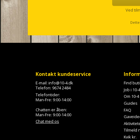
e
l
Ved til
l
s
Dette
c
r
o
l
l
Kontakt kundeservice
Infor
E-mail:
info@10-4.dk
Find but
Telefon:
9674 2484
Job i 10-
Telefontider:
Om 10-4
Man-Fre: 9:00-14:00
Guides
Chatten er åben:
FAQ
Man-Fre: 9:00-14:00
Gaveide
Chat med os
Aktivitet
Tilmeld
Kvik kr.