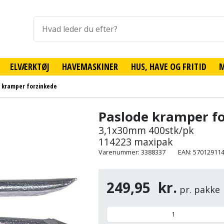
ELVÆRKTØJ
HAVEMASKINER
HUS, HAVE OG FRITID
 kramper forzinkede
Paslode kramper f
3,1x30mm 400stk/pk
114223 maxipak
Varenummer: 3388337
EAN: 57012911
249,95
kr.
pr. pakke