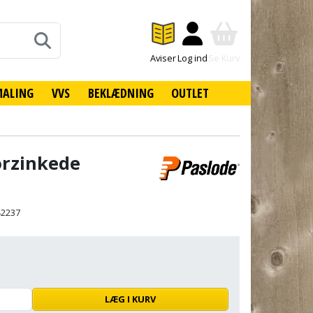
Aviser
Log ind
Se Kurv
MALING
VVS
BEKLÆDNING
OUTLET
orzinkede
42237
LÆG I KURV