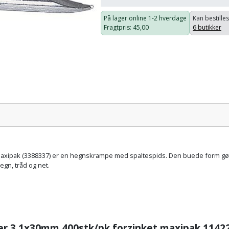
På lager online
1-2 hverdage
Kan bestilles
Fragtpris
: 45,00
6 butikker
Pris:
axipak (3388337) er en hegnskrampe med spaltespids. Den buede form gør d
egn, tråd og net.
r 3,1x30mm 400stk/pk forzinket maxipak 1142