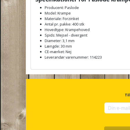
Producent: Paslode
Model: Krampe
Materiale: Forzinket
Antal pr. pakke: 400 stk
Hovedtype: Krampehoved
Spids: Mejsel - divergent
Diameter: 3,1 mm
Længde: 30 mm
CE-mærket: Nej
Leverandør varenummer: 114223
A
n
c
h
o
r
Ti
f
o
r
u
p
s