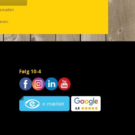
smailen
ælder.
Følg 10-4
Trustpilot