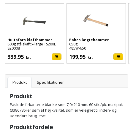
Batteri
kr.
og
Rør
Brænde
Fugtsikring
Fugepistol
Motorenhed
afrensning
og
Betonsliber
og
fittings
Brændeovn
Garageport
Motorsav
Spartelmasse
skumpistol
Guides
Bindemaskine
og
til
Stålvask
Brandslukker
Gelænder
Gevindskærer
kædesav
Hultafors kløfthammer
Bahco lægtehammer
væg
Bits
800g stålskaft x-large TS20XL
650g
5
Gaveideer
Ventilation
820008
485W-650
Brugskunst
Gips
Gipsværktøj
Motorsav
Tape
og
Bor
339,95
199,95
kr.
kr.
Aktiviteter
og
indeklima
Camping
Grundmursplader
Glasløfter
Bordrundsav
kædesav
tilbehør
Damprengøring
Hardieplank
Glasskærer
Produkt
Specifikationer
Bore-
brædder
og
Pælebor
Dørmåtte
Produkt
Hæftepistol
skruemaskine
Hemsestige
og
Paslode firkantede blanke søm 7,0x210 mm. 60 stk./pk. maxipak
Plæneklipper
Dørrist
(3386786) er søm af høj kvalitet, som er velegnet til inden- og
-
Borehammer
Isolering
udendørs brug i træ.
hammer
Plæneklipper
Drivhus
Produktfordele
Boremaskinetilbehør
tilbehør
Komposit