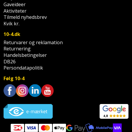
Sav
WinWin
Gaveideer
Aktiviteter
plader
Kompressor
Lommelygte
Savbuk
Tilmeld nyhedsbrev
Kvik kr.
Lader
Merchandise
Savklinge
10-4.dk
Ligesliber
Mobiltilbehør
Skraber
Returvarer og reklamation
Returnering
Limpistol
Pavillon
Handelsbetingelser
Skruestik
DB26
Linjelaser
Persondatapolitik
Personlig
Skruetrækker
pleje
Følg 10-4
Loddekolbe
Skruetvinge
Plantekasser
Luftværktøj
Slibeartikler
Trustpilot
Postkasse
Måleinstrumenter
Smøring
Postkassestander
og
Malersprøjte
rustopløser