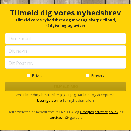
Plastlister
Flisevibrator
c
Gummibåd
h
Løfteudstyr
Tilmeld dig vores nyhedsbrev
og
o
Radonsikring
Føringsskinne
r
Tilmeld vores nyhedsbrev og modtag skarpe tilbud,
kajak
Målebånd
f
rådgivning og aviser
Rumdeler
Forlængerledning
o
Havemøbler
r
Markeringsværktøj
u
Sand
Fugepistol
p
Havepleje
og
Mejsel
s
Fugtmåler
grus
e
Haveredskaber
l
Murerværktøj
l
Gipsskruemaskine
Skruer,
s
Privat
Erhverv
Haveslange
Nedstryger
bolte
c
Girafsliber
og
r
TILMELD MIG
og
o
Nøgleværktøj
tilbehør
Ved tilmelding bekræfter jeg at jeg har læst og accepteret
møtrikker
l
Girafsliber
betingelserne
for nyhedsmailen
l
Økse
tilbehør
Havetilbehør
Skunklem
Dette websted er beskyttet af reCAPTCHA, og
Googles privatlivspolitik
og
servicevilkår
gælder.
Oliekande
Høvl
Hegn
Søm