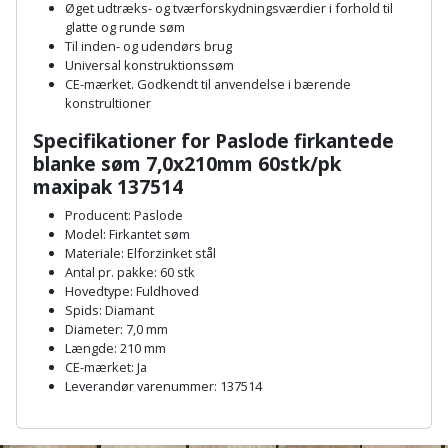
Hammer
Drivhustilbehør
Øget udtræks- og tværforskydningsværdier i forhold til
terrassebrædder
glatte og runde søm
Detektor
Robotplæneklipper
Til inden- og udendørs brug
Høvl
Elartikler
Lecablokke
Universal konstruktionssøm
Diamantskæremaskine
Robotplæneklipper
CE-mærket. Godkendt til anvendelse i bærende
og
Kiler
Flagstænger
konstrultioner
tilbehør
fundablokke
Diamantslibertilbehør
til
Specifikationer for Paslode
firkantede
Kloakrenser
Vandpumpe
hus
blanke søm 7,0x210mm 60stk/pk
Lofter
Dykkerpistol
og
maxipak 137514
Kniv
Vertikalskærer
have
Lofttrapper
Producent: Paslode
og
Dyksav
/
Model: Firkantet søm
hobbykniv
mosfjerner
Fuglefoderhus
Materiale: Elforzinket stål
Murbinder
Excentersliber
Antal pr. pakke: 60 stk
Koben
Hovedtype: Fuldhoved
Vinduesvasker
Garderobe
Murpap
Spids: Diamant
Excenterslibertilbehør
opbevaring
og
Diameter: 7,0 mm
Kridtsnor
Længde: 210 mm
murfolie
Fedtsprøjte
CE-mærket: Ja
Gavekort
Lærlingesæt
Leverandør varenummer: 137514
Mursten
Flamingoskærer
A
Grill
Landmålerstok
n