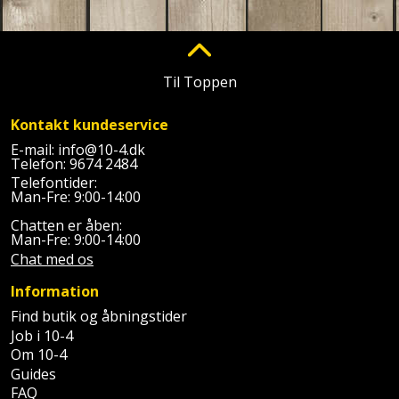
Palleløfter
Industristøvsuger
Højbede
Sternbeklædning
Polsøger
Kantfræser
Højtaler
Tag
Til Toppen
og
Profilsaks
Kantlimer
Hylder
tagplader
Kontakt kundeservice
Reb
Kantlimertilbehør
Jagt
E-mail:
info@10-4.dk
Terrassebrædder
og
og
Telefon:
9674 2484
Kap-
snor
Telefontider:
fritid
Terrasseopklodsning
Man-Fre: 9:00-14:00
og
Renseservietter
geringssav
Chatten er åben:
Jul
Tråd
Man-Fre: 9:00-14:00
og
Chat med os
til
Kerneboremaskine
Kaffe
wipes
byggeri
Information
Klammepistol
Klæbesøm
Sækkelukker
Find butik og åbningstider
Træ
Job i 10-4
Klippeværktøj
Køkkenudstyr
Om 10-4
Saks
Vinduer
Guides
FAQ
Kombokit
Leg