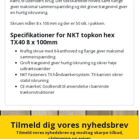
Hammer
kærv, til udendørs brug. Det sekskantede hoved samt flange
Drivhustilbehør
terrassebrædder
giver maksimal sammenspænding og det grove trægevind giver
Detektor
Robotplæneklipper
en hurtig iskruvning.
Høvl
Elartikler
Lecablokke
Skruen måler 8 x 100 mm og der er 50 stk. i pakken.
Diamantskæremaskine
Robotplæneklipper
og
Kiler
Flagstænger
tilbehør
Specifikationer for NKT topkon hex
fundablokke
Diamantslibertilbehør
til
TX40 8 x 100mm
Kloakrenser
Vandpumpe
hus
Lofter
Kraftig skrue med 6-kanthoved og flange giver maksimal
Dykkerpistol
og
sammenspænding
Kniv
Vertikalskærer
Groft trægevind giver hurtig iskruning og sikrer høje
have
Lofttrapper
og
Dyksav
udtræksværdier
/
NKT Fasteners TX håndværkersystem. TX-kærven sikrer
hobbykniv
mosfjerner
Fuglefoderhus
Murbinder
stabil iskruning
Excentersliber
CE-mærket. Godkendt til anvendelse i bærende
Koben
trækonstruktioner
Vinduesvasker
Garderobe
Murpap
Excenterslibertilbehør
opbevaring
og
A
Kridtsnor
n
murfolie
Fedtsprøjte
c
Gavekort
Lærlingesæt
h
Tilmeld dig vores nyhedsbrev
Mursten
Flamingoskærer
o
Grill
r
Tilmeld vores nyhedsbrev og modtag skarpe tilbud,
Landmålerstok
f
rådgivning og aviser