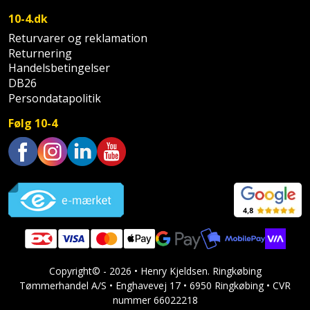
Sav
WinWin
10-4.dk
plader
Kompressor
Lommelygte
Savbuk
Returvarer og reklamation
Returnering
Lader
Merchandise
Savklinge
Handelsbetingelser
DB26
Ligesliber
Mobiltilbehør
Skraber
Persondatapolitik
Følg 10-4
Limpistol
Pavillon
Skruestik
Linjelaser
Personlig
Skruetrækker
Trustpilot
pleje
Loddekolbe
Skruetvinge
Plantekasser
Luftværktøj
Slibeartikler
Postkasse
Måleinstrumenter
Smøring
Copyright© - 2026 • Henry Kjeldsen. Ringkøbing
Postkassestander
og
Tømmerhandel A/S • Enghavevej 17 • 6950 Ringkøbing • CVR
Malersprøjte
rustopløser
nummer 66022218