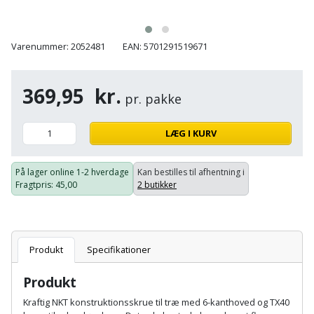
Batteri
kr.
og
Rør
Brænde
Fugtsikring
Fugepistol
Motorenhed
afrensning
og
Betonsliber
og
fittings
Varenummer: 2052481
EAN: 5701291519671
Brændeovn
Garageport
Motorsav
Spartelmasse
skumpistol
Guides
Bindemaskine
og
til
Stålvask
Brandslukker
Gelænder
369,95
kr.
Gevindskærer
kædesav
væg
pr. pakke
Bits
Gaveideer
Ventilation
Brugskunst
Gips
Gipsværktøj
Motorsav
Tape
og
Bor
LÆG I KURV
Aktiviteter
og
indeklima
Camping
Grundmursplader
Glasløfter
Bordrundsav
kædesav
På lager online
1-2 hverdage
Kan bestilles til afhentning i
tilbehør
Damprengøring
Fragtpris
: 45,00
2 butikker
Hardieplank
Glasskærer
Bore-
brædder
og
Pælebor
Dørmåtte
Hæftepistol
skruemaskine
Hemsestige
og
Plæneklipper
Produkt
Specifikationer
Dørrist
-
Borehammer
Isolering
Produkt
hammer
Plæneklipper
Drivhus
Boremaskinetilbehør
tilbehør
Kraftig NKT konstruktionsskrue til træ med 6-kanthoved og TX40
Komposit