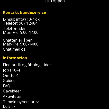
Til Toppen
Palleløfter
Industristøvsuger
Højbede
Sternbeklædning
Kontakt kundeservice
Polsøger
Kantfræser
Højtaler
Tag
E-mail:
info@10-4.dk
Telefon:
9674 2484
og
Profilsaks
Kantlimer
Hylder
Telefontider:
tagplader
Man-Fre: 9:00-14:00
Reb
Kantlimertilbehør
Jagt
Chatten er åben:
Terrassebrædder
og
Man-Fre: 9:00-14:00
og
Kap-
Chat med os
snor
fritid
Terrasseopklodsning
og
Information
Renseservietter
geringssav
Jul
Tråd
Find butik og åbningstider
og
Job i 10-4
til
Kerneboremaskine
Kaffe
wipes
Om 10-4
byggeri
Guides
Klammepistol
Klæbesøm
FAQ
Sækkelukker
Træ
Gaveideer
Klippeværktøj
Aktiviteter
Køkkenudstyr
Saks
Vinduer
Tilmeld nyhedsbrev
Kvik kr.
Kombokit
Leg