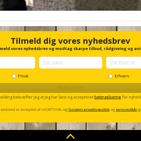
Tilmeld dig vores nyhedsbrev
lmeld vores nyhedsbrev og modtag skarpe tilbud, rådgivning og avi
Privat
Erhverv
TILMELD MIG
melding bekræfter jeg at jeg har læst og accepteret
betingelserne
for nyhed
 websted er beskyttet af reCAPTCHA, og
Googles privatlivspolitik
og
servicevilkår
g