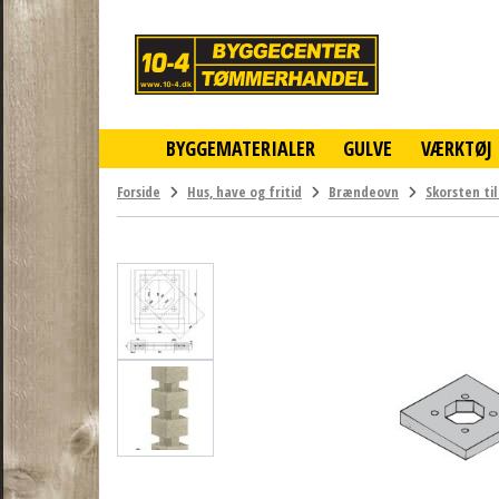
10-
4
-
billigt
online
BYGGEMATERIALER
GULVE
VÆRKTØJ
byggemarked
og
tømmerhandel
Forside
Hus, have og fritid
Brændeovn
Skorsten ti
-
Klik
og
byg