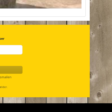
ser
smailen
ælder.