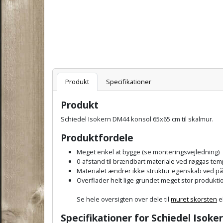
Varenummer
Produkt
Specifikationer
Produkt
Schiedel Isokern DM44 konsol 65x65 cm til skalmur.
Produktfordele
Meget enkel at bygge (se monteringsvejledning)
0-afstand til brændbart materiale ved røggas te
Materialet ændrer ikke struktur egenskab ved på
Overflader helt lige grundet meget stor produkti
Se hele oversigten over dele til
muret skorsten
e
Specifikationer for Schiedel Isok