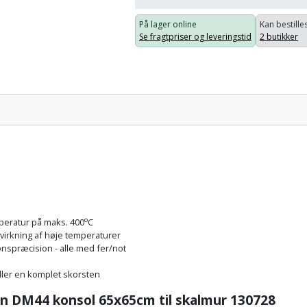
På lager online
Kan bestilles
Se fragtpriser og leveringstid
2 butikker
Pris:
o
mperatur på maks. 400
C
virkning af høje temperaturer
onspræcision - alle med fer/not
ller en komplet skorsten
ern DM44 konsol 65x65cm til skalmur 130728