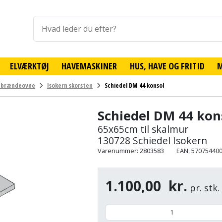
ELVÆRKTØJ
HAVEMASKINER
HUS, HAVE OG FRITID
l brændeovne
Isokern skorsten
Schiedel DM 44 konsol
Schiedel DM 44 kon
65x65cm til skalmur
130728 Schiedel Isokern
Varenummer: 2803583
EAN: 57075440
1.100,00
kr.
pr. stk.