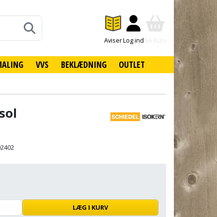
Aviser
Log ind
Se Kurv
MALING
VVS
BEKLÆDNING
OUTLET
sol
02402
LÆG I KURV