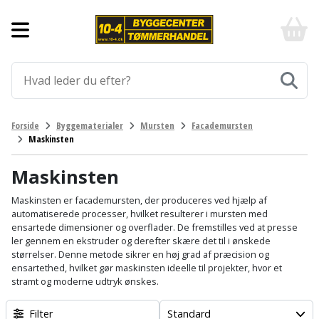
Forside
10-
4
-
Byggematerialer
billigt
online
Aluprofiler
Gulve
byggemarked
og
tømmerhandel
Armering
Fliser
Værktøj
Forside
Byggematerialer
Mursten
Facademursten
-
og
Maskinsten
Klik
Asfalt
Afmærkning
Elværktøj
klinker
og
byg
Maskinsten
Befæstigelse
Arbejdsbuk
Afkortersav
Havemaskiner
Gulvtilbehør
Maskinsten er facademursten, der produceres ved hjælp af
automatiserede processer, hvilket resulterer i mursten med
Bordplade
Arbejdsvogn
Afstandsmåler
Brændekløver
Hus,
Gulvunderlag
ensartede dimensioner og overflader.
De fremstilles ved at presse
have
ler gennem en ekstruder og derefter skære det til i ønskede
Byggeplader
Bærehåndtag
Arbejdsbord
Buskrydder
størrelser.
Denne metode sikrer en høj grad af præcision og
Gulvvarme
og
ensartethed, hvilket gør maskinsten ideelle til projekter, hvor et
fritid
stramt og moderne udtryk ønskes.
Bygningsbeslag
Båndstrammer
Arbejdslamper
Dykpumpe
Laminatgulv
og
og
Affaldssortering
Maling
Filter
Standard