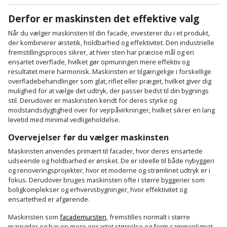
Batteri
kr.
og
Rør
Brænde
Fugtsikring
Fugepistol
Motorenhed
Derfor er maskinsten det effektive valg
afrensning
og
Betonsliber
og
fittings
Når du vælger maskinsten til din facade, investerer du i et produkt,
Brændeovn
Garageport
Motorsav
Spartelmasse
skumpistol
der kombinerer æstetik, holdbarhed og effektivitet.
Den industrielle
Guides
Bindemaskine
fremstillingsproces sikrer, at hver sten har præcise mål og en
og
til
Stålvask
Brandslukker
ensartet overflade, hvilket gør opmuringen mere effektiv og
Gelænder
Gevindskærer
kædesav
væg
Bits
resultatet mere harmonisk.
Maskinsten er tilgængelige i forskellige
Gaveideer
Ventilation
overfladebehandlinger som glat, riflet eller præget, hvilket giver dig
Brugskunst
Gips
Gipsværktøj
mulighed for at vælge det udtryk, der passer bedst til din bygnings
Motorsav
Tape
og
Bor
stil.
Derudover er maskinsten kendt for deres styrke og
Aktiviteter
og
indeklima
Camping
Grundmursplader
modstandsdygtighed over for vejrpåvirkninger, hvilket sikrer en lang
Glasløfter
Bordrundsav
kædesav
levetid med minimal vedligeholdelse.
tilbehør
Damprengøring
Hardieplank
Overvejelser før du vælger maskinsten
Glasskærer
Bore-
brædder
Maskinsten anvendes primært til facader, hvor deres ensartede
og
Pælebor
Dørmåtte
udseende og holdbarhed er ønsket.
De er ideelle til både nybyggeri
Hæftepistol
skruemaskine
og renoveringsprojekter, hvor et moderne og strømlinet udtryk er i
Hemsestige
og
fokus.
Derudover bruges maskinsten ofte i større byggerier som
Plæneklipper
Dørrist
-
boligkomplekser og erhvervsbygninger, hvor effektivitet og
Borehammer
Isolering
ensartethed er afgørende.
hammer
Plæneklipper
Drivhus
Maskinsten som
facademursten
, fremstilles normalt i større
Boremaskinetilbehør
tilbehør
Komposit
mængder og har en mere ensartet størrelse og form sammenlignet