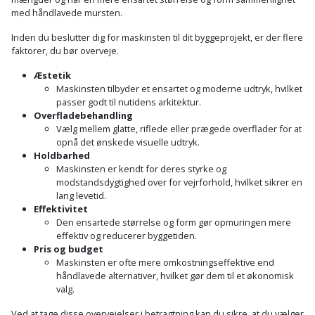
Hammer
Drivhustilbehør
terrassebrædder
med håndlavede mursten.
Detektor
Robotplæneklipper
Høvl
Elartikler
Inden du beslutter dig for maskinsten til dit byggeprojekt, er der flere
Lecablokke
faktorer, du bør overveje.
Diamantskæremaskine
Robotplæneklipper
og
Kiler
Flagstænger
tilbehør
Æstetik
fundablokke
Diamantslibertilbehør
til
Maskinsten tilbyder et ensartet og moderne udtryk, hvilket
Kloakrenser
passer godt til nutidens arkitektur.
Vandpumpe
hus
Lofter
Overfladebehandling
Dykkerpistol
og
Vælg mellem glatte, riflede eller prægede overflader for at
Kniv
Vertikalskærer
opnå det ønskede visuelle udtryk.
have
Lofttrapper
og
Dyksav
Holdbarhed
/
Maskinsten er kendt for deres styrke og
hobbykniv
mosfjerner
Fuglefoderhus
Murbinder
modstandsdygtighed over for vejrforhold, hvilket sikrer en
Excentersliber
lang levetid.
Koben
Effektivitet
Vinduesvasker
Garderobe
Murpap
Excenterslibertilbehør
Den ensartede størrelse og form gør opmuringen mere
opbevaring
og
effektiv og reducerer byggetiden.
Kridtsnor
Pris og budget
murfolie
Fedtsprøjte
Maskinsten er ofte mere omkostningseffektive end
Gavekort
Lærlingesæt
håndlavede alternativer, hvilket gør dem til et økonomisk
Mursten
Flamingoskærer
valg.
Grill
Landmålerstok
Ved at tage disse overvejelser i betragtning kan du sikre, at du vælger