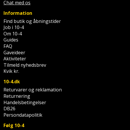
Sav
Chat med os
WinWin
plader
Kompressor
Lommelygte
Information
Savbuk
Find butik og åbningstider
Lader
Merchandise
Job i 10-4
Savklinge
Om 10-4
Ligesliber
Guides
Mobiltilbehør
Skraber
FAQ
Gaveideer
Limpistol
Pavillon
Skruestik
Aktiviteter
Tilmeld nyhedsbrev
Linjelaser
Personlig
Skruetrækker
Kvik kr.
pleje
Loddekolbe
10-4.dk
Skruetvinge
Plantekasser
Returvarer og reklamation
Luftværktøj
Slibeartikler
Returnering
Handelsbetingelser
Postkasse
Måleinstrumenter
DB26
Smøring
Persondatapolitik
Postkassestander
og
Malersprøjte
rustopløser
Følg 10-4