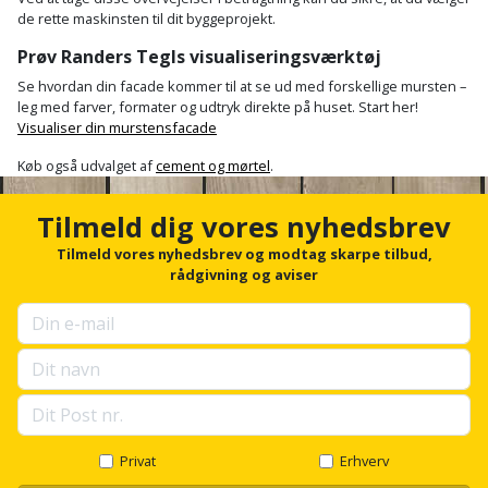
Plastlister
Flisevibrator
de rette maskinsten til dit byggeprojekt.
Gummibåd
Løfteudstyr
og
Radonsikring
Prøv Randers Tegls visualiseringsværktøj
Føringsskinne
kajak
Målebånd
Se hvordan din facade kommer til at se ud med forskellige mursten –
Rumdeler
leg med farver, formater og udtryk direkte på huset. Start her!
Forlængerledning
Visualiser din murstensfacade
Havemøbler
Markeringsværktøj
Sand
Fugepistol
Køb også udvalget af
cement og mørtel
.
Havepleje
og
Mejsel
Fugtmåler
grus
Tilmeld dig vores nyhedsbrev
Haveredskaber
Murerværktøj
Tilmeld vores nyhedsbrev og modtag skarpe tilbud,
Gipsskruemaskine
Skruer,
rådgivning og aviser
Haveslange
Nedstryger
bolte
Girafsliber
og
og
Nøgleværktøj
tilbehør
møtrikker
Girafsliber
Økse
tilbehør
Havetilbehør
Skunklem
Oliekande
Høvl
Hegn
Søm
Privat
Erhverv