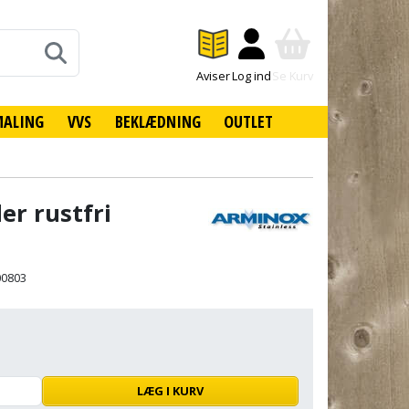
Aviser
Log ind
Se Kurv
MALING
VVS
BEKLÆDNING
OUTLET
r rustfri
00803
LÆG I KURV