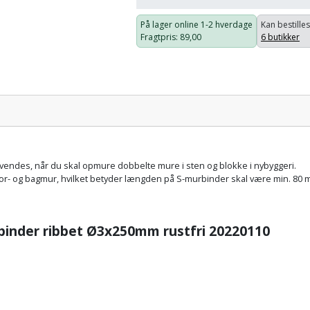
På lager online
1-2 hverdage
Kan bestilles
Fragtpris
: 89,00
6 butikker
Pris:
endes, når du skal opmure dobbelte mure i sten og blokke i nybyggeri.
r- og bagmur, hvilket betyder længden på S-murbinder skal være min. 80
inder ribbet Ø3x250mm rustfri 20220110