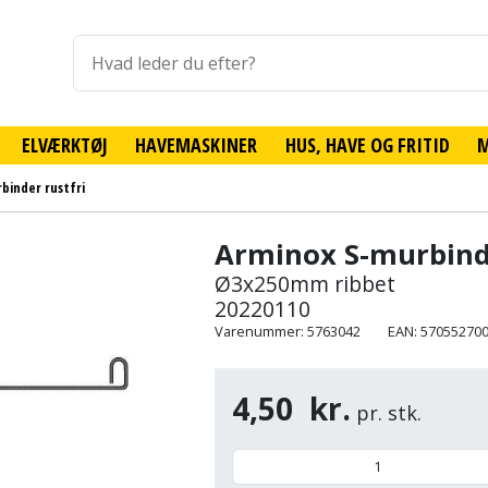
ELVÆRKTØJ
HAVEMASKINER
HUS, HAVE OG FRITID
binder rustfri
Arminox S-murbinde
Ø3x250mm ribbet
20220110
Varenummer: 5763042
EAN: 57055270
4,50
kr.
pr. stk.