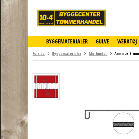
10-
4
-
billigt
online
BYGGEMATERIALER
GULVE
VÆRKTØJ
byggemarked
og
tømmerhandel
Forside
Byggematerialer
Murbinder
Arminox S-mur
-
Klik
og
byg