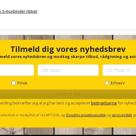
x S-murbinder ribbet
Tilmeld dig vores nyhedsbrev
lmeld vores nyhedsbrev og modtag skarpe tilbud, rådgivning og avi
Privat
Erhverv
TILMELD MIG
melding bekræfter jeg at jeg har læst og accepteret
betingelserne
for nyhed
 websted er beskyttet af reCAPTCHA, og
Googles privatlivspolitik
og
servicevilkår
g