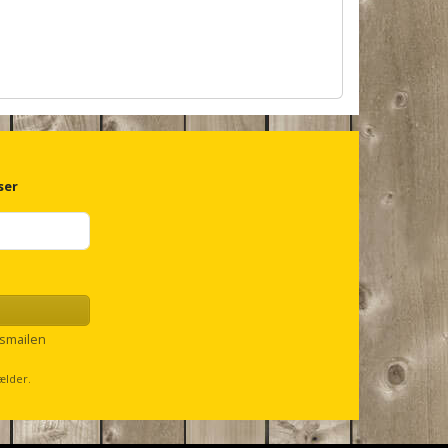
ser
smailen
ælder.