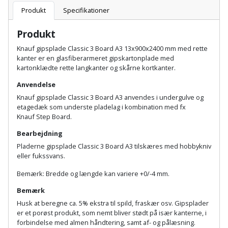
Hammer
Drivhustilbehør
terrassebrædder
Produkt
Specifikationer
Detektor
Robotplæneklipper
Høvl
Elartikler
Lecablokke
Produkt
Diamantskæremaskine
Robotplæneklipper
og
Kiler
Knauf gipsplade Classic 3 Board A3 13x900x2400 mm med rette
Flagstænger
tilbehør
fundablokke
kanter er en glasfiberarmeret gipskartonplade med
Diamantslibertilbehør
til
kartonklædte rette langkanter og skårne kortkanter.
Kloakrenser
Vandpumpe
hus
Lofter
Anvendelse
Dykkerpistol
og
Kniv
Knauf gipsplade Classic 3 Board A3 anvendes i undergulve og
Vertikalskærer
have
Lofttrapper
etagedæk som underste pladelag i kombination med fx
og
Dyksav
/
Knauf Step Board.
hobbykniv
mosfjerner
Fuglefoderhus
Murbinder
Bearbejdning
Excentersliber
Pladerne gipsplade Classic 3 Board A3 tilskæres med hobbykniv
Koben
Vinduesvasker
Garderobe
Murpap
eller fukssvans.
Excenterslibertilbehør
opbevaring
og
Kridtsnor
Bemærk: Bredde og længde kan variere +0/-4 mm.
murfolie
Fedtsprøjte
Bemærk
Gavekort
Lærlingesæt
Husk at beregne ca. 5% ekstra til spild, fraskær osv. Gipsplader
Mursten
Flamingoskærer
er et porøst produkt, som nemt bliver stødt på især kanterne, i
Grill
Landmålerstok
forbindelse med almen håndtering, samt af- og pålæsning.