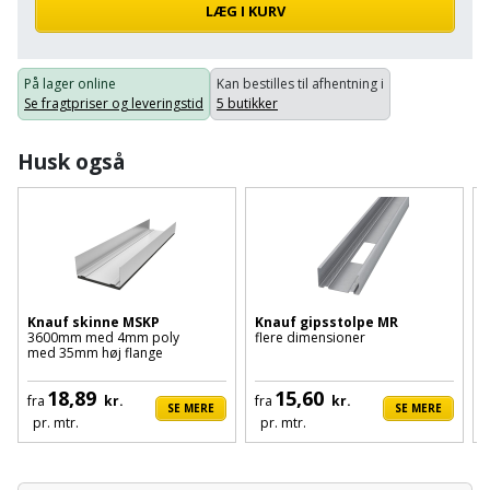
Batteri
kr.
og
Rør
LÆG I KURV
Brænde
Fugtsikring
Fugepistol
Motorenhed
afrensning
og
Betonsliber
og
fittings
Brændeovn
Garageport
På lager online
Kan bestilles til afhentning i
Motorsav
Spartelmasse
skumpistol
Guides
Bindemaskine
Se fragtpriser og leveringstid
5 butikker
og
til
Stålvask
Brandslukker
Gelænder
Gevindskærer
kædesav
væg
Bits
Husk også
Gaveideer
Ventilation
Brugskunst
Gips
Gipsværktøj
Motorsav
Tape
og
Bor
Aktiviteter
og
indeklima
Camping
Grundmursplader
Glasløfter
Bordrundsav
kædesav
tilbehør
Damprengøring
Hardieplank
Glasskærer
Bore-
brædder
Knauf skinne MSKP
Knauf gipsstolpe MR
D
og
3600mm med 4mm poly
flere dimensioner
2
Pælebor
Dørmåtte
Hæftepistol
med 35mm høj flange
9
skruemaskine
Hemsestige
og
Plæneklipper
Dørrist
18,89
15,60
fra
kr.
fra
kr.
-
SE MERE
SE MERE
Borehammer
Isolering
pr. mtr.
pr. mtr.
hammer
Plæneklipper
Drivhus
Boremaskinetilbehør
tilbehør
Komposit