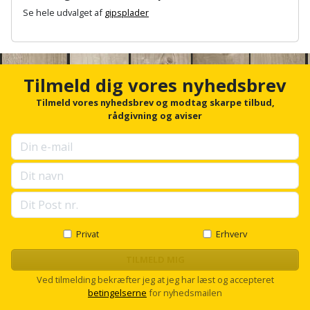
Palleløfter
Industristøvsuger
Højbede
Se hele udvalget af
gipsplader
Sternbeklædning
A
Polsøger
Kantfræser
Højtaler
Tag
n
c
og
Profilsaks
Kantlimer
Hylder
h
Tilmeld dig vores nyhedsbrev
tagplader
o
r
Tilmeld vores nyhedsbrev og modtag skarpe tilbud,
Reb
Kantlimertilbehør
Jagt
f
rådgivning og aviser
Terrassebrædder
og
og
o
Kap-
snor
r
fritid
Terrasseopklodsning
u
og
p
Renseservietter
geringssav
Jul
s
Tråd
og
e
til
Kerneboremaskine
l
Kaffe
wipes
byggeri
l
s
Privat
Erhverv
Klammepistol
Klæbesøm
Sækkelukker
c
Træ
r
TILMELD MIG
Klippeværktøj
o
Køkkenudstyr
Saks
Ved tilmelding bekræfter jeg at jeg har læst og accepteret
Vinduer
l
betingelserne
for nyhedsmailen
l
Kombokit
Leg