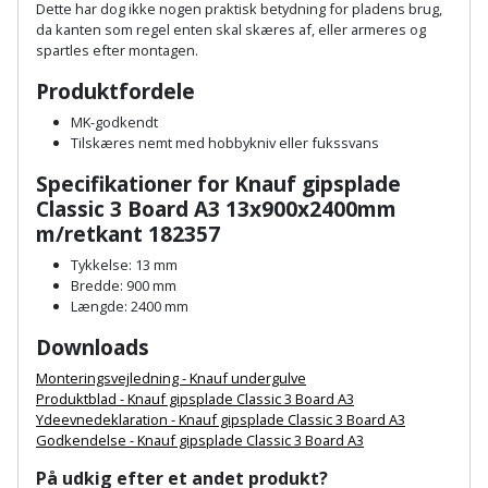
Plastlister
Flisevibrator
Dette har dog ikke nogen praktisk betydning for pladens brug,
Gummibåd
da kanten som regel enten skal skæres af, eller armeres og
Løfteudstyr
spartles efter montagen.
og
Radonsikring
Føringsskinne
kajak
Målebånd
Produktfordele
Rumdeler
Forlængerledning
MK-godkendt
Havemøbler
Markeringsværktøj
Tilskæres nemt med hobbykniv eller fukssvans
Sand
Fugepistol
Specifikationer for Knauf gipsplade
Havepleje
og
Mejsel
Classic 3 Board A3 13x900x2400mm
Fugtmåler
grus
m/retkant 182357
Haveredskaber
Murerværktøj
Gipsskruemaskine
Tykkelse: 13 mm
Skruer,
Bredde: 900 mm
Haveslange
Nedstryger
bolte
Længde: 2400 mm
Girafsliber
og
og
Downloads
Nøgleværktøj
tilbehør
møtrikker
Girafsliber
Monteringsvejledning - Knauf undergulve
Økse
tilbehør
Havetilbehør
Produktblad - Knauf gipsplade Classic 3 Board A3
Skunklem
Ydeevnedeklaration - Knauf gipsplade Classic 3 Board A3
Godkendelse - Knauf gipsplade Classic 3 Board A3
Oliekande
Høvl
Hegn
Søm
På udkig efter et andet produkt?