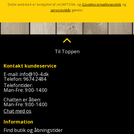
Sav
WinWin
Dette websted er beskyttet af reCAPTCHA, og
Googles privatlivspolitik
og
servicevilkår
gælder.
plader
Kompressor
Lommelygte
Savbuk
Lader
Merchandise
Savklinge
Ligesliber
Mobiltilbehør
Skraber
Til Toppen
Limpistol
Pavillon
Skruestik
Kontakt kundeservice
Linjelaser
Personlig
Skruetrækker
E-mail:
info@10-4.dk
pleje
Telefon:
9674 2484
Loddekolbe
Skruetvinge
Telefontider:
Man-Fre: 9:00-14:00
Plantekasser
Luftværktøj
Slibeartikler
Chatten er åben:
Man-Fre: 9:00-14:00
Postkasse
Chat med os
Måleinstrumenter
Smøring
Postkassestander
og
Information
Malersprøjte
rustopløser
Find butik og åbningstider