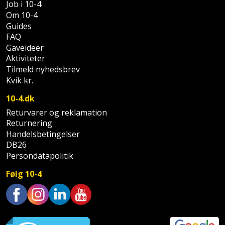
Prepping
Job i 10-4
Mejselhammer
Om 10-4
Soldater
Presenning
Guides
støtte
Multicutter
FAQ
og
Redskabsskur
Gaveideer
teleskopstøtte
Multicuttertilbehør
Aktiviteter
Tilmeld nyhedsbrev
Rengøring
Stålbørste
Multisliber
Kvik kr.
Shelter
10-4.dk
Stemmejern
Nedbrydningshammer
Returvarer og reklamation
Sikkerhed
Returnering
Stige
Overfræser
i
Handelsbetingelser
DB26
hjemmet
Stillads
Overfræsertilbehør
Persondatapolitik
Skadedyrsbekæmpelse
Følg 10-4
Tænger
Polermaskine
Skraldespandsskjuler
Tagpapbrænder
Rillefræser
Trustpilot
Skydelåge
Tapetværktøj
Røreværk