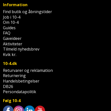
Sav
WinWin
Information
plader
Kompressor
Lommelygte
Savbuk
Find butik og åbningstider
Job i 10-4
Lader
Om 10-4
Merchandise
Savklinge
Guides
FAQ
Ligesliber
Mobiltilbehør
Skraber
Gaveideer
Aktiviteter
Limpistol
Pavillon
Skruestik
Tilmeld nyhedsbrev
Kvik kr.
Linjelaser
Personlig
Skruetrækker
10-4.dk
pleje
Loddekolbe
Skruetvinge
Returvarer og reklamation
Returnering
Plantekasser
Luftværktøj
Handelsbetingelser
Slibeartikler
DB26
Postkasse
Persondatapolitik
Måleinstrumenter
Smøring
Postkassestander
og
Følg 10-4
Malersprøjte
rustopløser