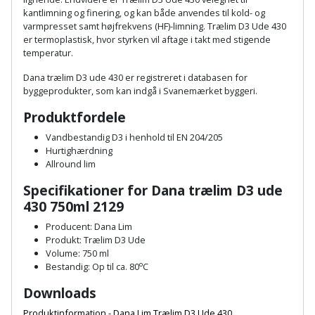
Hammer
Drivhustilbehør
terrassebrædder
kantlimning og finering, og kan både anvendes til kold- og
Detektor
Robotplæneklipper
varmpresset samt højfrekvens (HF)-limning. Trælim D3 Ude 430
Høvl
Elartikler
er termoplastisk, hvor styrken vil aftage i takt med stigende
Lecablokke
temperatur.
Diamantskæremaskine
Robotplæneklipper
og
Kiler
Flagstænger
tilbehør
Dana trælim D3 ude 430 er registreret i databasen for
fundablokke
Diamantslibertilbehør
til
byggeprodukter, som kan indgå i Svanemærket byggeri.
Kloakrenser
Vandpumpe
hus
Lofter
Produktfordele
Dykkerpistol
og
Kniv
Vandbestandig D3 i henhold til EN 204/205
Vertikalskærer
have
Lofttrapper
Hurtighærdning
og
Dyksav
/
Allround lim
hobbykniv
mosfjerner
Fuglefoderhus
Murbinder
Excentersliber
Specifikationer for Dana trælim D3 ude
430 750ml 2129
Koben
Vinduesvasker
Garderobe
Murpap
Excenterslibertilbehør
Producent: Dana Lim
opbevaring
og
Kridtsnor
Produkt: Trælim D3 Ude
murfolie
Fedtsprøjte
Volume: 750 ml
Gavekort
o
Bestandig: Op til ca. 80
C
Lærlingesæt
Mursten
Flamingoskærer
Downloads
Grill
Landmålerstok
Produktinformation - Dana Lim Trælim D3 Ude 430