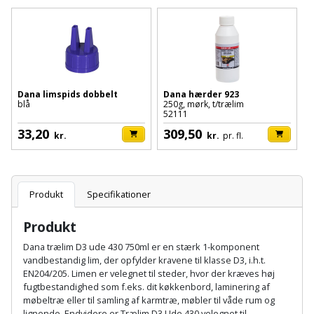
Batteri
kr.
og
Rør
Brænde
Fugtsikring
Fugepistol
Motorenhed
afrensning
og
Betonsliber
og
fittings
Brændeovn
Garageport
Motorsav
Spartelmasse
skumpistol
Guides
Bindemaskine
og
til
Stålvask
Brandslukker
Gelænder
Gevindskærer
kædesav
Dana limspids dobbelt
Dana hærder 923
væg
Bits
blå
250g, mørk, t/trælim
Gaveideer
Ventilation
52111
Brugskunst
Gips
Gipsværktøj
Motorsav
Tape
og
Bor
33,20
309,50
kr.
kr.
pr. fl.
Aktiviteter
og
indeklima
Camping
Grundmursplader
Glasløfter
Bordrundsav
kædesav
tilbehør
Damprengøring
Hardieplank
Glasskærer
Produkt
Specifikationer
Bore-
brædder
og
Pælebor
Dørmåtte
Produkt
Hæftepistol
skruemaskine
Hemsestige
og
Dana trælim D3 ude 430 750ml er en stærk 1-komponent
Plæneklipper
Dørrist
vandbestandig lim, der opfylder kravene til klasse D3, i.h.t.
-
Borehammer
Isolering
EN204/205. Limen er velegnet til steder, hvor der kræves høj
hammer
Plæneklipper
Drivhus
fugtbestandighed som f.eks. dit køkkenbord, laminering af
møbeltræ eller til samling af karmtræ, møbler til våde rum og
Boremaskinetilbehør
tilbehør
Komposit
lignende. Endvidere er Trælim D3 Ude 430 velegnet til