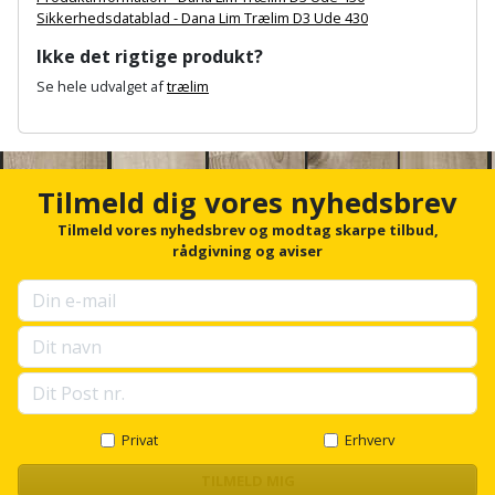
Plastlister
Flisevibrator
Sikkerhedsdatablad - Dana Lim Trælim D3 Ude 430
Gummibåd
Løfteudstyr
og
Ikke det rigtige produkt?
Radonsikring
Føringsskinne
kajak
Se hele udvalget af
trælim
Målebånd
Rumdeler
Forlængerledning
A
Havemøbler
Markeringsværktøj
n
Sand
Fugepistol
c
h
Havepleje
og
Mejsel
Tilmeld dig vores nyhedsbrev
o
Fugtmåler
grus
r
Tilmeld vores nyhedsbrev og modtag skarpe tilbud,
Haveredskaber
Murerværktøj
f
rådgivning og aviser
Gipsskruemaskine
o
Skruer,
Haveslange
r
Nedstryger
bolte
u
Girafsliber
og
og
p
Nøgleværktøj
tilbehør
s
møtrikker
Girafsliber
e
l
Økse
tilbehør
Havetilbehør
Skunklem
l
s
Privat
Erhverv
Oliekande
Høvl
Hegn
c
Søm
r
TILMELD MIG