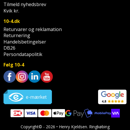
Palleløfter
Industristøvsuger
Højbede
Tilmeld nyhedsbrev
Sternbeklædning
Kvik kr.
Polsøger
Kantfræser
Højtaler
Tag
10-4.dk
og
Returvarer og reklamation
Profilsaks
Kantlimer
Hylder
Returnering
tagplader
Handelsbetingelser
Reb
Kantlimertilbehør
Jagt
DB26
Terrassebrædder
og
og
Persondatapolitik
Kap-
snor
fritid
Terrasseopklodsning
Følg 10-4
og
Renseservietter
geringssav
Jul
Tråd
og
til
Trustpilot
Kerneboremaskine
Kaffe
wipes
byggeri
Klammepistol
Klæbesøm
Sækkelukker
Træ
Klippeværktøj
Køkkenudstyr
Saks
Vinduer
Copyright© - 2026 • Henry Kjeldsen. Ringkøbing
Kombokit
Leg