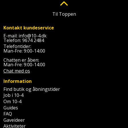
Plastlister
Flisevibrator
Gummibåd
Løfteudstyr
Til Toppen
og
Radonsikring
Føringsskinne
kajak
Målebånd
Kontakt kundeservice
Rumdeler
Forlængerledning
Havemøbler
E-mail:
info@10-4.dk
Markeringsværktøj
Telefon:
9674 2484
Sand
Fugepistol
Telefontider:
Havepleje
og
Mejsel
Man-Fre: 9:00-14:00
Fugtmåler
grus
Chatten er åben:
Haveredskaber
Murerværktøj
Man-Fre: 9:00-14:00
Gipsskruemaskine
Skruer,
Chat med os
Haveslange
Nedstryger
bolte
Information
Girafsliber
og
og
Find butik og åbningstider
Nøgleværktøj
tilbehør
møtrikker
Job i 10-4
Girafsliber
Om 10-4
Økse
tilbehør
Havetilbehør
Skunklem
Guides
FAQ
Oliekande
Høvl
Hegn
Gaveideer
Søm
Aktiviteter