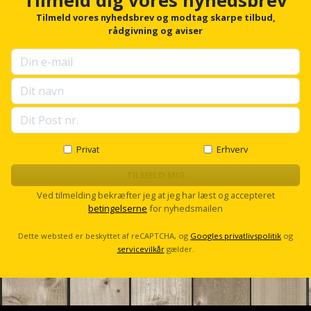
Tilmeld dig vores nyhedsbrev
Hammer
Drivhustilbehør
o
terrassebrædder
r
Tilmeld vores nyhedsbrev og modtag skarpe tilbud,
Detektor
Robotplæneklipper
f
rådgivning og aviser
Høvl
Elartikler
Lecablokke
o
Diamantskæremaskine
Robotplæneklipper
r
og
Kiler
Flagstænger
u
tilbehør
fundablokke
p
Diamantslibertilbehør
til
s
Kloakrenser
Vandpumpe
hus
e
Lofter
Dykkerpistol
l
og
Kniv
l
Vertikalskærer
have
Lofttrapper
s
Privat
Erhverv
og
Dyksav
/
c
hobbykniv
r
mosfjerner
TILMELD MIG
Fuglefoderhus
Murbinder
Excentersliber
o
Ved tilmelding bekræfter jeg at jeg har læst og accepteret
l
Koben
Vinduesvasker
betingelserne
for nyhedsmailen
Garderobe
Murpap
l
Excenterslibertilbehør
opbevaring
og
Kridtsnor
Dette websted er beskyttet af reCAPTCHA, og
Googles privatlivspolitik
og
murfolie
Fedtsprøjte
servicevilkår
gælder.
Gavekort
Lærlingesæt
Mursten
Flamingoskærer
Grill
Landmålerstok