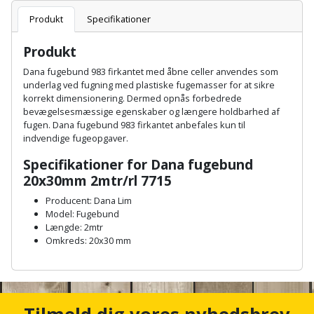
Batteri
kr.
og
Rør
Brænde
Produkt
Specifikationer
Fugtsikring
Fugepistol
Motorenhed
afrensning
og
Betonsliber
og
fittings
Produkt
Brændeovn
Garageport
Motorsav
Spartelmasse
skumpistol
Guides
Bindemaskine
Dana fugebund 983 firkantet med åbne celler anvendes som
og
til
Stålvask
underlag ved fugning med plastiske fugemasser for at sikre
Brandslukker
Gelænder
Gevindskærer
kædesav
væg
Bits
korrekt dimensionering. Dermed opnås forbedrede
Gaveideer
Ventilation
bevægelsesmæssige egenskaber og længere holdbarhed af
Brugskunst
Gips
fugen. Dana fugebund 983 firkantet anbefales kun til
Gipsværktøj
Motorsav
Tape
og
Bor
indvendige fugeopgaver.
Aktiviteter
og
indeklima
Camping
Grundmursplader
Glasløfter
Specifikationer for Dana fugebund
Bordrundsav
kædesav
20x30mm 2mtr/rl 7715
tilbehør
Damprengøring
Hardieplank
Glasskærer
Bore-
Producent: Dana Lim
brædder
Model: Fugebund
og
Pælebor
Dørmåtte
Hæftepistol
Længde: 2mtr
skruemaskine
Hemsestige
Omkreds: 20x30 mm
og
Plæneklipper
Dørrist
-
A
Borehammer
Isolering
n
hammer
Plæneklipper
Drivhus
c
Boremaskinetilbehør
tilbehør
Komposit
h