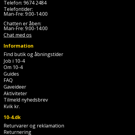
Telefon:
9674 2484
Palleløfter
Industristøvsuger
Højbede
Sternbeklædning
Telefontider:
Man-Fre: 9:00-14:00
Polsøger
Kantfræser
Højtaler
Tag
Chatten er åben:
Man-Fre: 9:00-14:00
og
Profilsaks
Kantlimer
Hylder
Chat med os
tagplader
Reb
Kantlimertilbehør
Information
Jagt
Terrassebrædder
og
Find butik og åbningstider
og
Kap-
Job i 10-4
snor
fritid
Terrasseopklodsning
Om 10-4
og
Guides
Renseservietter
geringssav
Jul
Tråd
FAQ
og
Gaveideer
til
Kerneboremaskine
Kaffe
wipes
Aktiviteter
byggeri
Tilmeld nyhedsbrev
Klammepistol
Klæbesøm
Kvik kr.
Sækkelukker
Træ
10-4.dk
Klippeværktøj
Køkkenudstyr
Saks
Vinduer
Returvarer og reklamation
Returnering
Kombokit
Leg