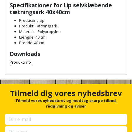
Hammer
Drivhustilbehør
terrassebrædder
Specifikationer for Lip selvklæbende
Detektor
Robotplæneklipper
tætningsark 40x40cm
Høvl
Elartikler
Lecablokke
Producent: Lip
Diamantskæremaskine
Robotplæneklipper
og
Produkt: Tætningsark
Kiler
Flagstænger
tilbehør
Materiale: Polypropylen
fundablokke
Diamantslibertilbehør
til
Længde: 40 cm
Kloakrenser
Bredde: 40 cm
Vandpumpe
hus
Lofter
Dykkerpistol
Downloads
og
Kniv
Vertikalskærer
have
Lofttrapper
Produktinfo
og
Dyksav
/
hobbykniv
A
mosfjerner
Fuglefoderhus
Murbinder
n
Excentersliber
c
Koben
Vinduesvasker
Garderobe
Murpap
h
Tilmeld dig vores nyhedsbrev
Excenterslibertilbehør
o
opbevaring
og
Kridtsnor
r
Tilmeld vores nyhedsbrev og modtag skarpe tilbud,
murfolie
Fedtsprøjte
f
rådgivning og aviser
Gavekort
o
Lærlingesæt
r
Mursten
Flamingoskærer
u
Grill
Landmålerstok
p