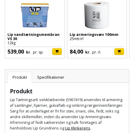
Batteri
kr.
og
Rør
Brænde
Fugtsikring
Fugepistol
Motorenhed
afrensning
og
Betonsliber
og
fittings
Brændeovn
Garageport
Motorsav
Spartelmasse
skumpistol
Guides
Bindemaskine
og
til
Stålvask
Lip vandtætningsmembran
Lip armeringsvæv 100mm
A
Brandslukker
Gelænder
VS 30
25mtr/rl
2
Gevindskærer
kædesav
væg
Bits
12kg
6
Gaveideer
Ventilation
Brugskunst
539,00
84,00
Gips
kr.
pr. sp.
kr.
pr. rl.
Gipsværktøj
Motorsav
Tape
og
Bor
Aktiviteter
og
indeklima
Camping
Grundmursplader
Glasløfter
Bordrundsav
kædesav
Produkt
Specifikationer
tilbehør
Damprengøring
Hardieplank
Glasskærer
Bore-
brædder
Produkt
og
Pælebor
Dørmåtte
Hæftepistol
Lip Tætningsark selvklæbende (5967419) anvendes til armering
skruemaskine
Hemsestige
og
af samlinger, hjørner, gulvafløb og omkring rørgennemføringer.
Plæneklipper
Dørrist
Sørg for at underlaget er fri for støv, snavs, olie, fedt, voks og
-
Borehammer
Isolering
andre skillemidler, inden du anvender Lip Armeringsvæv.
hammer
Plæneklipper
Drivhus
Afrensning af fedt sæberester og kalk foretages af
henholdsvis Lip Grundrens og
Lip Klinkerens
.
Boremaskinetilbehør
tilbehør
Komposit