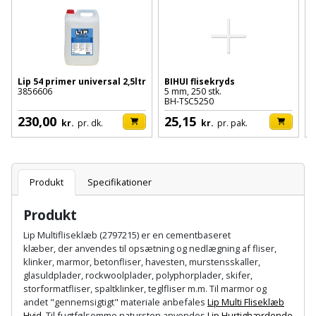
Batteri
kr.
og
Rør
Brænde
Fugtsikring
Fugepistol
Motorenhed
afrensning
og
Betonsliber
og
fittings
Brændeovn
Garageport
Motorsav
Spartelmasse
skumpistol
Guides
Bindemaskine
og
til
Stålvask
Lip 54 primer universal 2,5ltr
BIHUI flisekryds
T
Brandslukker
Gelænder
3856606
5 mm, 250 stk.
k
Gevindskærer
kædesav
væg
Bits
BH-TSC5250
1
Gaveideer
Ventilation
Brugskunst
230,00
25,15
Gips
kr.
pr. dk.
kr.
pr. pak.
Gipsværktøj
Motorsav
Tape
og
Bor
Aktiviteter
og
indeklima
Camping
Grundmursplader
Glasløfter
Bordrundsav
kædesav
Produkt
Specifikationer
tilbehør
Damprengøring
Hardieplank
Glasskærer
Bore-
brædder
Produkt
og
Pælebor
Dørmåtte
Hæftepistol
Lip Multifliseklæb (2797215) er en cementbaseret
skruemaskine
Hemsestige
og
klæber, der anvendes til opsætning og nedlægning af fliser,
Plæneklipper
Dørrist
klinker, marmor, betonfliser, havesten, murstensskaller,
-
Borehammer
Isolering
glasuldplader, rockwoolplader, polyphorplader, skifer,
hammer
Plæneklipper
Drivhus
storformatfliser, spaltklinker, teglfliser m.m. Til marmor og
andet "gennemsigtigt" materiale anbefales
Lip Multi Fliseklæb
Boremaskinetilbehør
tilbehør
Komposit
Hvid
. Til fugtfølsomme natursten anvendes
Lip Hurtighærdende