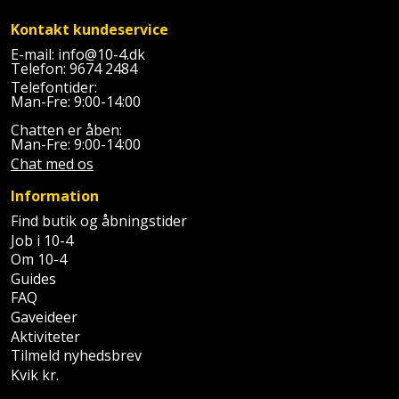
Prepping
Mejselhammer
Soldater
Kontakt kundeservice
Presenning
støtte
E-mail:
info@10-4.dk
Multicutter
Telefon:
9674 2484
og
Redskabsskur
Telefontider:
teleskopstøtte
Multicuttertilbehør
Man-Fre: 9:00-14:00
Rengøring
Chatten er åben:
Stålbørste
Multisliber
Man-Fre: 9:00-14:00
Chat med os
Shelter
Stemmejern
Nedbrydningshammer
Information
Sikkerhed
Find butik og åbningstider
Stige
Overfræser
i
Job i 10-4
hjemmet
Om 10-4
Stillads
Overfræsertilbehør
Guides
FAQ
Skadedyrsbekæmpelse
Tænger
Polermaskine
Gaveideer
Aktiviteter
Skraldespandsskjuler
Tagpapbrænder
Rillefræser
Tilmeld nyhedsbrev
Kvik kr.
Skydelåge
Tapetværktøj
Røreværk