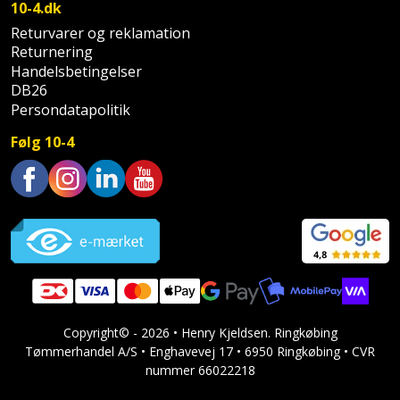
10-4.dk
Støttemur
Returvarer og reklamation
Tommestok
Rotationslaser
Returnering
Støvsuger
Handelsbetingelser
Tømrervinkel
Rundsav
DB26
Persondatapolitik
Strygejern
Tragt
Rundsavsklinge
Følg 10-4
Terrassevarmer
Ud-
Rystepudser
og
Tømidler
Rystepudsertilbehør
Trustpilot
aftrækker
Tørrestativ
Slagboremaskine
Værktøjskasse
og
Trappevanger
Slagnøgle
opbevaring
Udebruser
Slagnøgletilbehør
Copyright© - 2026 • Henry Kjeldsen. Ringkøbing
Værktøjssæt
afskærmning
Tømmerhandel A/S • Enghavevej 17 • 6950 Ringkøbing • CVR
nummer 66022218
Slagskruetrækker
Vaterpas
Varme