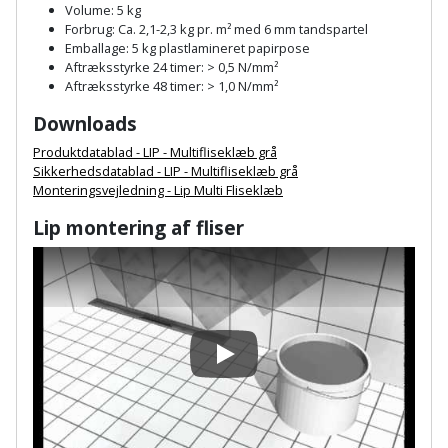
Plastlister
Flisevibrator
Volume: 5 kg
Gummibåd
Forbrug: Ca. 2,1-2,3 kg pr.
m² med 6 mm tandspartel
Løfteudstyr
og
Emballage: 5 kg plastlamineret papirpose
Radonsikring
Føringsskinne
Aftræksstyrke 24 timer: > 0,5 N/mm²
kajak
Målebånd
Aftræksstyrke 48 timer: > 1,0 N/mm²
Rumdeler
Forlængerledning
Downloads
Havemøbler
Markeringsværktøj
Sand
Fugepistol
Produktdatablad - LIP - Multifliseklæb grå
Havepleje
og
Sikkerhedsdatablad - LIP - Multifliseklæb grå
Mejsel
Monteringsvejledning - Lip Multi Fliseklæb
Fugtmåler
grus
Haveredskaber
Murerværktøj
Lip montering af fliser
Gipsskruemaskine
Skruer,
Haveslange
Nedstryger
bolte
Girafsliber
og
og
Nøgleværktøj
tilbehør
møtrikker
Girafsliber
Økse
tilbehør
Play
Havetilbehør
Skunklem
Oliekande
Høvl
Hegn
Søm