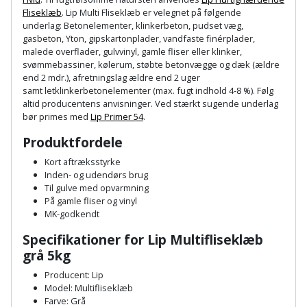
Hammer
Drivhustilbehør
terrassebrædder
Fliseklæb
. Lip Multi Fliseklæb er velegnet på følgende
Detektor
Robotplæneklipper
underlag
:
Betonelementer, klinkerbeton, pudset væg,
Høvl
Elartikler
gasbeton, Yton, gipskartonplader, vandfaste finérplader,
Lecablokke
malede overflader, gulvvinyl, gamle fliser eller klinker,
Diamantskæremaskine
Robotplæneklipper
og
svømmebassiner, kølerum, støbte betonvægge og dæk (ældre
Kiler
Flagstænger
tilbehør
end 2 mdr.), afretningslag ældre end 2 uger
fundablokke
Diamantslibertilbehør
til
samt letklinkerbetonelementer (max. fugt indhold 4-8 %). Følg
Kloakrenser
Vandpumpe
altid producentens anvisninger. Ved stærkt sugende underlag
hus
Lofter
Dykkerpistol
bør primes med
Lip Primer 54
.
og
Kniv
Vertikalskærer
Produktfordele
have
Lofttrapper
og
Dyksav
/
Kort aftræksstyrke
hobbykniv
mosfjerner
Fuglefoderhus
Murbinder
Inden- og udendørs brug
Excentersliber
Til gulve med opvarmning
Koben
På gamle fliser og vinyl
Vinduesvasker
Garderobe
Murpap
Excenterslibertilbehør
MK-godkendt
opbevaring
og
Kridtsnor
Specifikationer for Lip Multifliseklæb
murfolie
Fedtsprøjte
grå 5kg
Gavekort
Lærlingesæt
Producent: Lip
Mursten
Flamingoskærer
Model: Multifliseklæb
Grill
Landmålerstok
Farve: Grå