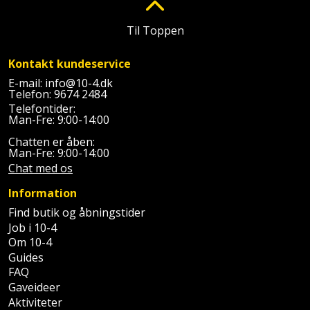
Palleløfter
Industristøvsuger
Højbede
Sternbeklædning
Til Toppen
Polsøger
Kantfræser
Højtaler
Tag
Kontakt kundeservice
og
Profilsaks
Kantlimer
Hylder
E-mail:
info@10-4.dk
tagplader
Telefon:
9674 2484
Reb
Kantlimertilbehør
Jagt
Telefontider:
Terrassebrædder
Man-Fre: 9:00-14:00
og
og
Kap-
snor
Chatten er åben:
fritid
Terrasseopklodsning
Man-Fre: 9:00-14:00
og
Chat med os
Renseservietter
geringssav
Jul
Tråd
Information
og
til
Kerneboremaskine
Kaffe
wipes
Find butik og åbningstider
byggeri
Job i 10-4
Klammepistol
Klæbesøm
Om 10-4
Sækkelukker
Træ
Guides
FAQ
Klippeværktøj
Køkkenudstyr
Saks
Vinduer
Gaveideer
Aktiviteter
Kombokit
Leg