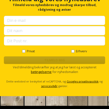
Plastlister
Flisevibrator
r
Tilmeld vores nyhedsbrev og modtag skarpe tilbud,
Gummibåd
Løfteudstyr
f
rådgivning og aviser
og
Radonsikring
Føringsskinne
o
kajak
r
Målebånd
u
Rumdeler
Forlængerledning
p
Havemøbler
Markeringsværktøj
s
Sand
Fugepistol
e
Havepleje
og
l
Mejsel
l
Fugtmåler
grus
s
Privat
Erhverv
Haveredskaber
Murerværktøj
c
Gipsskruemaskine
Skruer,
r
TILMELD MIG
Haveslange
o
Nedstryger
bolte
Ved tilmelding bekræfter jeg at jeg har læst og accepteret
l
Girafsliber
og
betingelserne
for nyhedsmailen
og
l
Nøgleværktøj
tilbehør
møtrikker
Girafsliber
Dette websted er beskyttet af reCAPTCHA, og
Googles privatlivspolitik
og
servicevilkår
gælder.
Økse
tilbehør
Havetilbehør
Skunklem
Oliekande
Høvl
Hegn
Søm