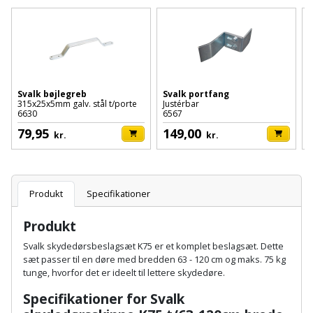
Batteri
kr.
og
Rør
Brænde
Fugtsikring
Fugepistol
Motorenhed
afrensning
og
Betonsliber
og
fittings
Brændeovn
Garageport
Motorsav
Spartelmasse
skumpistol
Guides
Bindemaskine
og
til
Stålvask
Brandslukker
Gelænder
Gevindskærer
kædesav
Svalk bøjlegreb
Svalk portfang
S
væg
Bits
315x25x5mm galv. stål t/porte
Justérbar
p
Gaveideer
Ventilation
6630
6567
6
Brugskunst
Gips
Gipsværktøj
Motorsav
Tape
og
Bor
79,95
149,00
kr.
kr.
Aktiviteter
og
indeklima
Camping
Grundmursplader
Glasløfter
Bordrundsav
kædesav
tilbehør
Damprengøring
Hardieplank
Glasskærer
Produkt
Specifikationer
Bore-
brædder
og
Pælebor
Dørmåtte
Produkt
Hæftepistol
skruemaskine
Hemsestige
og
Svalk skydedørsbeslagsæt K75 er et komplet beslagsæt. Dette
Plæneklipper
Dørrist
sæt passer til en døre med bredden 63 - 120 cm og maks. 75 kg
-
Borehammer
Isolering
tunge, hvorfor det er ideelt til lettere skydedøre.
hammer
Plæneklipper
Drivhus
Specifikationer for
Svalk
Boremaskinetilbehør
tilbehør
Komposit