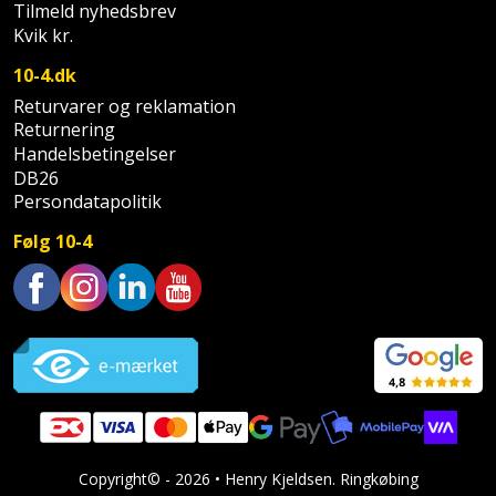
Sav
Tilmeld nyhedsbrev
WinWin
Kvik kr.
plader
Kompressor
Lommelygte
Savbuk
10-4.dk
Lader
Merchandise
Savklinge
Returvarer og reklamation
Returnering
Ligesliber
Mobiltilbehør
Handelsbetingelser
Skraber
DB26
Persondatapolitik
Limpistol
Pavillon
Skruestik
Følg 10-4
Linjelaser
Personlig
Skruetrækker
pleje
Loddekolbe
Skruetvinge
Trustpilot
Plantekasser
Luftværktøj
Slibeartikler
Postkasse
Måleinstrumenter
Smøring
Postkassestander
og
Malersprøjte
rustopløser
Copyright© - 2026 • Henry Kjeldsen. Ringkøbing