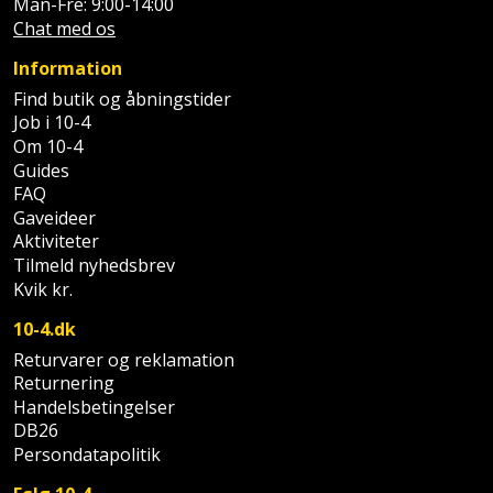
Plastlister
Man-Fre: 9:00-14:00
Flisevibrator
Gummibåd
Chat med os
Løfteudstyr
og
Radonsikring
Føringsskinne
Information
kajak
Målebånd
Find butik og åbningstider
Rumdeler
Forlængerledning
Job i 10-4
Havemøbler
Markeringsværktøj
Om 10-4
Sand
Fugepistol
Guides
Havepleje
og
Mejsel
FAQ
Fugtmåler
Gaveideer
grus
Haveredskaber
Aktiviteter
Murerværktøj
Tilmeld nyhedsbrev
Gipsskruemaskine
Skruer,
Kvik kr.
Haveslange
Nedstryger
bolte
Girafsliber
og
10-4.dk
og
Nøgleværktøj
tilbehør
Returvarer og reklamation
møtrikker
Girafsliber
Returnering
Økse
tilbehør
Havetilbehør
Handelsbetingelser
Skunklem
DB26
Oliekande
Høvl
Persondatapolitik
Hegn
Søm