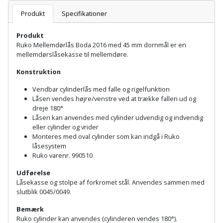
Batteri
kr.
og
Rør
Brænde
Produkt
Specifikationer
Fugtsikring
Fugepistol
Motorenhed
afrensning
og
Betonsliber
og
fittings
Produkt
Brændeovn
Garageport
Motorsav
Spartelmasse
skumpistol
Ruko Mellemdørlås Boda 2016 med 45 mm dornmål er en
Guides
Bindemaskine
og
til
mellemdørslåsekasse til mellemdøre.
Stålvask
Brandslukker
Gelænder
Gevindskærer
kædesav
væg
Bits
Konstruktion
Gaveideer
Ventilation
Brugskunst
Gips
Gipsværktøj
Vendbar cylinderlås med falle og rigelfunktion
Motorsav
Tape
og
Bor
Låsen vendes højre/venstre
ved at trække fallen ud og
Aktiviteter
og
indeklima
Camping
dreje
180
°
Grundmursplader
Glasløfter
Bordrundsav
kædesav
Låsen kan anvendes med
cylinder udvendig og indvendig
eller cylinder og vrider
tilbehør
Damprengøring
Hardieplank
Glasskærer
Monteres med oval cylinder som kan indgå i Ruko
Bore-
brædder
låsesystem
og
Pælebor
Dørmåtte
Ruko varenr. 990510
Hæftepistol
skruemaskine
Hemsestige
Udførelse
og
Plæneklipper
Dørrist
Låsekasse og stolpe af forkromet
stål. Anvendes
sammen med
-
Borehammer
slutblik 0045/0049.
Isolering
hammer
Plæneklipper
Drivhus
Bemærk
Boremaskinetilbehør
tilbehør
Komposit
Ruko cylinder kan anvendes (cylinderen vendes 180
°
).