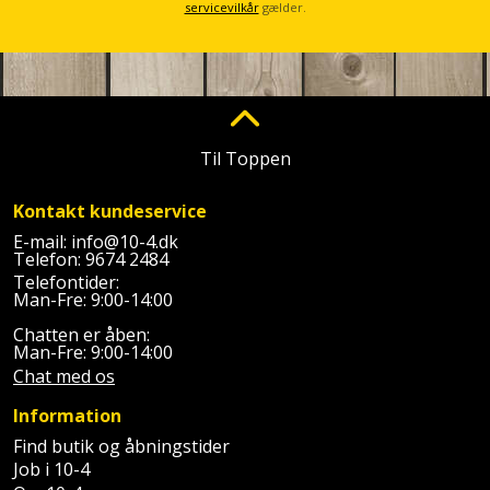
Plastlister
Flisevibrator
servicevilkår
gælder.
Gummibåd
Løfteudstyr
og
Radonsikring
Føringsskinne
kajak
Målebånd
Rumdeler
Forlængerledning
Havemøbler
Markeringsværktøj
Til Toppen
Sand
Fugepistol
Havepleje
og
Mejsel
Kontakt kundeservice
Fugtmåler
grus
Haveredskaber
E-mail:
info@10-4.dk
Murerværktøj
Telefon:
9674 2484
Gipsskruemaskine
Skruer,
Telefontider:
Haveslange
Nedstryger
bolte
Man-Fre: 9:00-14:00
Girafsliber
og
og
Chatten er åben:
Nøgleværktøj
tilbehør
Man-Fre: 9:00-14:00
møtrikker
Girafsliber
Chat med os
Økse
tilbehør
Havetilbehør
Skunklem
Information
Find butik og åbningstider
Oliekande
Høvl
Hegn
Søm
Job i 10-4