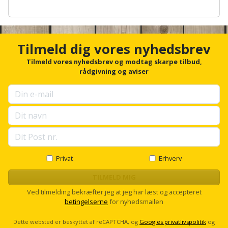
Hammer
Drivhustilbehør
terrassebrædder
A
Detektor
Robotplæneklipper
n
Høvl
Elartikler
Lecablokke
c
Diamantskæremaskine
Robotplæneklipper
h
og
Tilmeld dig vores nyhedsbrev
Kiler
Flagstænger
o
tilbehør
fundablokke
r
Tilmeld vores nyhedsbrev og modtag skarpe tilbud,
Diamantslibertilbehør
til
f
rådgivning og aviser
Kloakrenser
Vandpumpe
hus
o
Lofter
Dykkerpistol
r
og
Kniv
u
Vertikalskærer
have
Lofttrapper
p
og
Dyksav
/
s
hobbykniv
mosfjerner
e
Fuglefoderhus
Murbinder
Excentersliber
l
Koben
l
Vinduesvasker
Garderobe
Murpap
s
Privat
Erhverv
Excenterslibertilbehør
opbevaring
c
og
Kridtsnor
r
TILMELD MIG
murfolie
Fedtsprøjte
o
Gavekort
Ved tilmelding bekræfter jeg at jeg har læst og accepteret
Lærlingesæt
l
betingelserne
for nyhedsmailen
Mursten
l
Flamingoskærer
Grill
Landmålerstok
Dette websted er beskyttet af reCAPTCHA, og
Googles privatlivspolitik
og