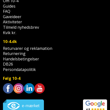
Om 10-4
Palleløfter
Industristøvsuger
Højbede
Sternbeklædning
Guides
FAQ
Polsøger
Kantfræser
Højtaler
Gaveideer
Tag
Aktiviteter
og
Profilsaks
Kantlimer
Hylder
Tilmeld nyhedsbrev
tagplader
Kvik kr.
Reb
Kantlimertilbehør
Jagt
10-4.dk
Terrassebrædder
og
og
Returvarer og reklamation
Kap-
snor
fritid
Terrasseopklodsning
Returnering
og
Handelsbetingelser
Renseservietter
geringssav
Jul
DB26
Tråd
og
Persondatapolitik
til
Kerneboremaskine
Kaffe
wipes
byggeri
Følg 10-4
Klammepistol
Klæbesøm
Sækkelukker
Træ
Trustpilot
Klippeværktøj
Køkkenudstyr
Saks
Vinduer
Kombokit
Leg