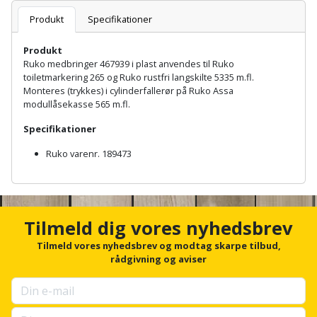
Batteri
kr.
og
Rør
Brænde
Produkt
Specifikationer
Fugtsikring
Fugepistol
Motorenhed
afrensning
og
Betonsliber
og
fittings
Produkt
Brændeovn
Garageport
Motorsav
Spartelmasse
skumpistol
Ruko medbringer 467939 i plast anvendes til Ruko
Guides
Bindemaskine
og
til
toiletmarkering 265 og Ruko rustfri langskilte 5335 m.fl.
Stålvask
Brandslukker
Gelænder
Monteres (trykkes) i cylinderfallerør på Ruko Assa
Gevindskærer
kædesav
væg
Bits
modullåsekasse 565 m.fl.
Gaveideer
Ventilation
Brugskunst
Gips
Gipsværktøj
Motorsav
Specifikationer
Tape
og
Bor
Aktiviteter
og
indeklima
Camping
Ruko varenr. 189473
Grundmursplader
Glasløfter
Bordrundsav
kædesav
A
tilbehør
Damprengøring
Hardieplank
n
Glasskærer
Bore-
c
brædder
h
og
Pælebor
Dørmåtte
Tilmeld dig vores nyhedsbrev
Hæftepistol
o
skruemaskine
Hemsestige
r
Tilmeld vores nyhedsbrev og modtag skarpe tilbud,
og
Plæneklipper
Dørrist
f
rådgivning og aviser
-
Borehammer
o
Isolering
hammer
r
Plæneklipper
Drivhus
u
Boremaskinetilbehør
tilbehør
Komposit
p