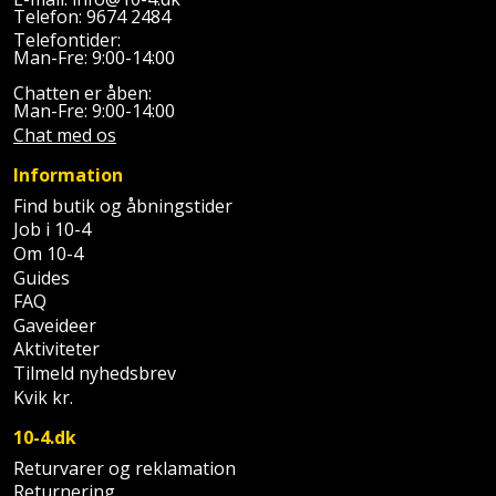
Plastlister
Flisevibrator
Telefon:
9674 2484
Gummibåd
Løfteudstyr
Telefontider:
og
Radonsikring
Man-Fre: 9:00-14:00
Føringsskinne
kajak
Målebånd
Chatten er åben:
Rumdeler
Man-Fre: 9:00-14:00
Forlængerledning
Chat med os
Havemøbler
Markeringsværktøj
Sand
Fugepistol
Information
Havepleje
og
Mejsel
Find butik og åbningstider
Fugtmåler
grus
Job i 10-4
Haveredskaber
Murerværktøj
Om 10-4
Gipsskruemaskine
Skruer,
Guides
Haveslange
Nedstryger
FAQ
bolte
Girafsliber
og
Gaveideer
og
Aktiviteter
Nøgleværktøj
tilbehør
møtrikker
Tilmeld nyhedsbrev
Girafsliber
Kvik kr.
Økse
tilbehør
Havetilbehør
Skunklem
10-4.dk
Oliekande
Høvl
Hegn
Søm
Returvarer og reklamation
Returnering