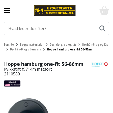
Forside
10-
4
-
Byggematerialer
billigt
online
Aluprofiler
Gulve
byggemarked
og
tømmerhandel
Armering
Fliser
Værktøj
Forside
Byggematerialer
Dør, dørgreb og lås
Dørhåndtag og lås
-
og
Dørhåndtag udendørs
Hoppe hamburg one-fit 56-86mm
Klik
Asfalt
Afmærkning
Elværktøj
klinker
og
byg
Hoppe hamburg one-fit 56-86mm
Befæstigelse
Arbejdsbuk
Afkortersav
Havemaskiner
Gulvtilbehør
kvik-stift f9714m matsort
2110580
Bordplade
Arbejdsvogn
Afstandsmåler
Brændekløver
Hus,
Gulvunderlag
have
Byggeplader
Bærehåndtag
Arbejdsbord
Buskrydder
Gulvvarme
og
fritid
Bygningsbeslag
Båndstrammer
Arbejdslamper
Dykpumpe
Laminatgulv
og
og
Affaldssortering
Maling