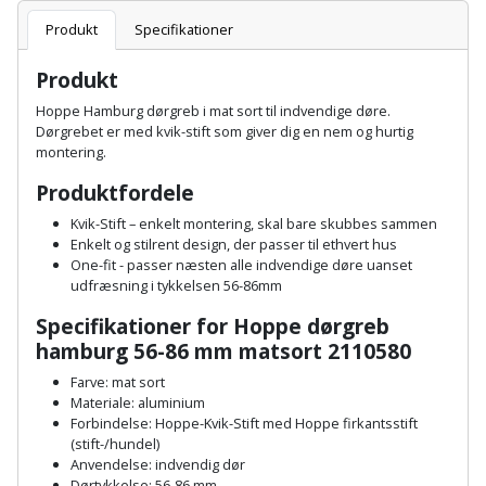
Batteri
kr.
og
Rør
Brænde
Produkt
Specifikationer
Fugtsikring
Fugepistol
Motorenhed
afrensning
og
Betonsliber
og
fittings
Produkt
Brændeovn
Garageport
Motorsav
Spartelmasse
skumpistol
Guides
Bindemaskine
Hoppe Hamburg dørgreb i mat sort til indvendige døre.
og
til
Stålvask
Dørgrebet er med kvik-stift som giver dig en nem og hurtig
Brandslukker
Gelænder
Gevindskærer
kædesav
væg
Bits
montering.
Gaveideer
Ventilation
Brugskunst
Gips
Produktfordele
Gipsværktøj
Motorsav
Tape
og
Bor
Aktiviteter
Kvik-Stift – enkelt montering, skal bare skubbes sammen
og
indeklima
Camping
Grundmursplader
Enkelt og stilrent design, der passer til ethvert hus
Glasløfter
Bordrundsav
kædesav
One-fit - passer næsten alle indvendige døre uanset
tilbehør
Damprengøring
udfræsning i tykkelsen 56-86mm
Hardieplank
Glasskærer
Bore-
brædder
Specifikationer for Hoppe dørgreb
og
Pælebor
Dørmåtte
hamburg 56-86 mm matsort 2110580
Hæftepistol
skruemaskine
Hemsestige
og
Farve: mat sort
Plæneklipper
Dørrist
Materiale: aluminium
-
Borehammer
Isolering
Forbindelse: Hoppe-Kvik-Stift med Hoppe firkantsstift
hammer
Plæneklipper
Drivhus
(stift-/hundel)
Anvendelse: indvendig dør
Boremaskinetilbehør
tilbehør
Komposit
Dørtykkelse: 56-86 mm