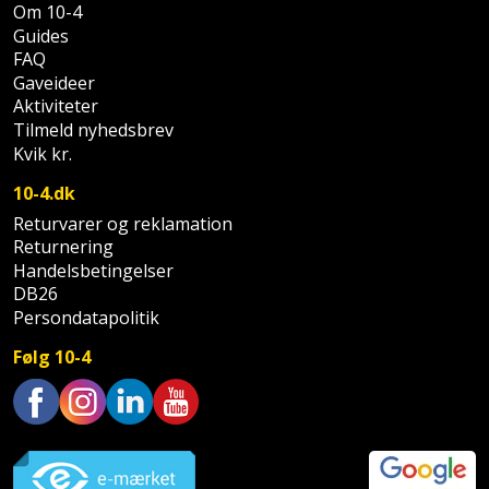
Palleløfter
Industristøvsuger
Om 10-4
Højbede
Sternbeklædning
Guides
FAQ
Polsøger
Kantfræser
Højtaler
Tag
Gaveideer
og
Aktiviteter
Profilsaks
Kantlimer
Hylder
Tilmeld nyhedsbrev
tagplader
Kvik kr.
Reb
Kantlimertilbehør
Jagt
Terrassebrædder
10-4.dk
og
og
Kap-
Returvarer og reklamation
snor
fritid
Terrasseopklodsning
Returnering
og
Handelsbetingelser
Renseservietter
geringssav
Jul
Tråd
DB26
og
Persondatapolitik
til
Kerneboremaskine
Kaffe
wipes
byggeri
Følg 10-4
Klammepistol
Klæbesøm
Sækkelukker
Træ
Klippeværktøj
Køkkenudstyr
Saks
Trustpilot
Vinduer
Kombokit
Leg