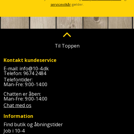
Plastlister
Flisevibrator
servicevilkår
gælder.
Gummibåd
Løfteudstyr
og
Radonsikring
Føringsskinne
kajak
Målebånd
Rumdeler
Forlængerledning
Havemøbler
Markeringsværktøj
Sand
Fugepistol
Til Toppen
Havepleje
og
Mejsel
Fugtmåler
grus
Kontakt kundeservice
Haveredskaber
Murerværktøj
E-mail:
info@10-4.dk
Gipsskruemaskine
Telefon:
9674 2484
Skruer,
Haveslange
Telefontider:
Nedstryger
bolte
Man-Fre: 9:00-14:00
Girafsliber
og
og
Chatten er åben:
Nøgleværktøj
tilbehør
møtrikker
Man-Fre: 9:00-14:00
Girafsliber
Chat med os
Økse
tilbehør
Havetilbehør
Skunklem
Information
Oliekande
Høvl
Hegn
Find butik og åbningstider
Søm
Job i 10-4