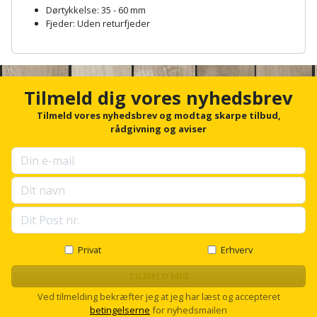
Hammer
Drivhustilbehør
terrassebrædder
Dørtykkelse: 35 - 60 mm
Detektor
Robotplæneklipper
Fjeder: Uden returfjeder
Høvl
Elartikler
Lecablokke
A
Diamantskæremaskine
Robotplæneklipper
n
og
Kiler
Flagstænger
tilbehør
c
fundablokke
Diamantslibertilbehør
h
til
Tilmeld dig vores nyhedsbrev
Kloakrenser
o
Vandpumpe
hus
Lofter
r
Tilmeld vores nyhedsbrev og modtag skarpe tilbud,
Dykkerpistol
og
f
rådgivning og aviser
Kniv
Vertikalskærer
o
have
Lofttrapper
og
Dyksav
r
/
u
hobbykniv
mosfjerner
Fuglefoderhus
Murbinder
p
Excentersliber
s
Koben
e
Vinduesvasker
Garderobe
Murpap
Excenterslibertilbehør
l
opbevaring
og
l
Kridtsnor
s
Privat
Erhverv
murfolie
Fedtsprøjte
c
Gavekort
Lærlingesæt
r
TILMELD MIG
Mursten
Flamingoskærer
o
Ved tilmelding bekræfter jeg at jeg har læst og accepteret
Grill
l
Landmålerstok
betingelserne
for nyhedsmailen
l