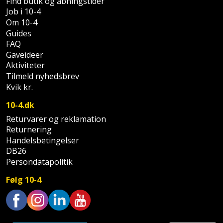
Find butik og åbningstider
Palleløfter
Industristøvsuger
Højbede
Sternbeklædning
Job i 10-4
Om 10-4
Polsøger
Kantfræser
Højtaler
Guides
Tag
FAQ
og
Profilsaks
Kantlimer
Hylder
Gaveideer
tagplader
Aktiviteter
Reb
Kantlimertilbehør
Tilmeld nyhedsbrev
Jagt
Terrassebrædder
Kvik kr.
og
og
Kap-
snor
fritid
10-4.dk
Terrasseopklodsning
og
Returvarer og reklamation
Renseservietter
geringssav
Jul
Returnering
Tråd
og
Handelsbetingelser
til
Kerneboremaskine
Kaffe
DB26
wipes
byggeri
Persondatapolitik
Klammepistol
Klæbesøm
Sækkelukker
Følg 10-4
Træ
Klippeværktøj
Køkkenudstyr
Saks
Vinduer
Trustpilot
Kombokit
Leg