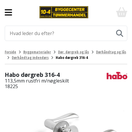
Forside
10-
4
-
Byggematerialer
billigt
online
Aluprofiler
Gulve
byggemarked
og
tømmerhandel
Armering
Fliser
Værktøj
Forside
Byggematerialer
Dør, dørgreb og lås
Dørhåndtag og lås
-
og
Dørhåndtag indendørs
Habo dørgreb 316-4
Klik
Asfalt
Afmærkning
Elværktøj
klinker
og
byg
Habo dørgreb 316-4
Befæstigelse
Arbejdsbuk
Afkortersav
Havemaskiner
Gulvtilbehør
113,5mm rustfri m/nøgleskilt
18225
Bordplade
Arbejdsvogn
Afstandsmåler
Brændekløver
Hus,
Gulvunderlag
have
Byggeplader
Bærehåndtag
Arbejdsbord
Buskrydder
Gulvvarme
og
fritid
Bygningsbeslag
Båndstrammer
Arbejdslamper
Dykpumpe
Laminatgulv
og
og
Affaldssortering
Maling