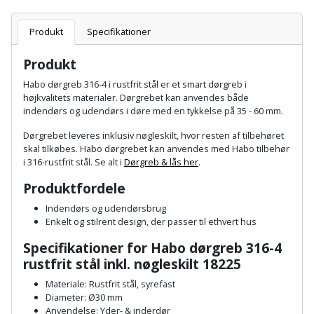
Batteri
kr.
og
Rør
Brænde
Fugtsikring
Fugepistol
Motorenhed
afrensning
og
Produkt
Specifikationer
Betonsliber
og
fittings
Brændeovn
Garageport
Motorsav
Spartelmasse
skumpistol
Produkt
Guides
Bindemaskine
og
til
Stålvask
Habo dørgreb 316-4 i rustfrit stål er et smart dørgreb i
Brandslukker
Gelænder
Gevindskærer
kædesav
væg
højkvalitets materialer. Dørgrebet kan anvendes både
Bits
Gaveideer
Ventilation
indendørs og udendørs i døre med en tykkelse på 35 - 60 mm.
Brugskunst
Gips
Gipsværktøj
Motorsav
Tape
og
Bor
Dørgrebet leveres inklusiv nøgleskilt, hvor resten af tilbehøret
Aktiviteter
og
indeklima
skal tilkøbes. Habo dørgrebet kan anvendes med Habo tilbehør
Camping
Grundmursplader
Glasløfter
i 316-rustfrit stål. Se alt i
Dørgreb & lås her
.
Bordrundsav
kædesav
tilbehør
Damprengøring
Produktfordele
Hardieplank
Glasskærer
Bore-
brædder
Indendørs og udendørsbrug
og
Pælebor
Dørmåtte
Enkelt og stilrent design, der passer til ethvert hus
Hæftepistol
skruemaskine
Hemsestige
og
Specifikationer for Habo dørgreb 316-4
Plæneklipper
Dørrist
rustfrit stål inkl. nøgleskilt 18225
-
Borehammer
Isolering
hammer
Plæneklipper
Drivhus
Materiale: Rustfrit stål, syrefast
Diameter: Ø30 mm
Boremaskinetilbehør
tilbehør
Komposit
Anvendelse: Yder- & inderdør