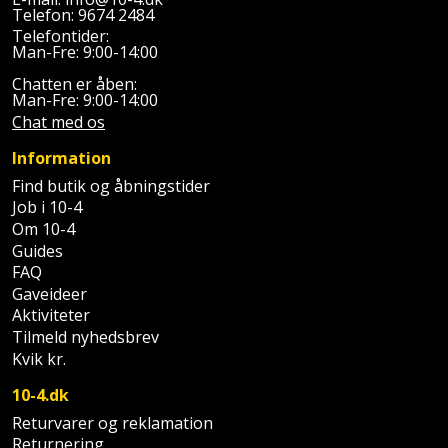
Plastlister
Flisevibrator
Telefon:
9674 2484
Gummibåd
Løfteudstyr
Telefontider:
og
Radonsikring
Man-Fre: 9:00-14:00
Føringsskinne
kajak
Målebånd
Chatten er åben:
Rumdeler
Man-Fre: 9:00-14:00
Forlængerledning
Chat med os
Havemøbler
Markeringsværktøj
Sand
Fugepistol
Information
Havepleje
og
Mejsel
Find butik og åbningstider
Fugtmåler
grus
Job i 10-4
Haveredskaber
Murerværktøj
Om 10-4
Gipsskruemaskine
Skruer,
Guides
Haveslange
Nedstryger
FAQ
bolte
Girafsliber
og
Gaveideer
og
Aktiviteter
Nøgleværktøj
tilbehør
møtrikker
Tilmeld nyhedsbrev
Girafsliber
Kvik kr.
Økse
tilbehør
Havetilbehør
Skunklem
10-4.dk
Oliekande
Høvl
Hegn
Søm
Returvarer og reklamation
Returnering