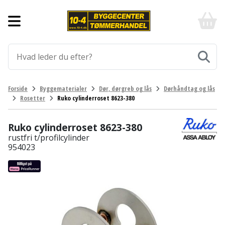
Forside
10-
4
-
Byggematerialer
billigt
online
Aluprofiler
Gulve
byggemarked
og
tømmerhandel
Armering
Fliser
Værktøj
Forside
Byggematerialer
Dør, dørgreb og lås
Dørhåndtag og lås
-
og
Rosetter
Ruko cylinderroset 8623-380
Klik
Asfalt
Afmærkning
Elværktøj
klinker
og
byg
Ruko cylinderroset 8623-380
Befæstigelse
Arbejdsbuk
Afkortersav
Havemaskiner
Gulvtilbehør
rustfri t/profilcylinder
954023
Bordplade
Arbejdsvogn
Afstandsmåler
Brændekløver
Hus,
Gulvunderlag
have
Byggeplader
Bærehåndtag
Arbejdsbord
Buskrydder
Gulvvarme
og
fritid
Bygningsbeslag
Båndstrammer
Arbejdslamper
Dykpumpe
Laminatgulv
og
og
Affaldssortering
Maling