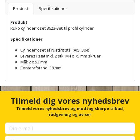
Batteri
kr.
og
Rør
Brænde
Produkt
Specifikationer
Fugtsikring
Fugepistol
Motorenhed
afrensning
og
Betonsliber
og
fittings
Produkt
Brændeovn
Garageport
Motorsav
Spartelmasse
skumpistol
Ruko cylinderroset 8623-380 til profil cylinder
Guides
Bindemaskine
og
til
Stålvask
Brandslukker
Gelænder
Specifikationer
Gevindskærer
kædesav
væg
Bits
Gaveideer
Ventilation
Cylinderroset af rustfrit stål (AISI 304)
Brugskunst
Gips
Gipsværktøj
Leveres i sæt inkl. 2 stk. M4 x 75 mm skruer
Motorsav
Tape
og
Bor
Mål: 2 x 53 mm
Aktiviteter
og
indeklima
Camping
Centerafstand: 38 mm
Grundmursplader
Glasløfter
Bordrundsav
kædesav
A
tilbehør
Damprengøring
Hardieplank
n
Glasskærer
Bore-
c
brædder
h
og
Pælebor
Dørmåtte
Tilmeld dig vores nyhedsbrev
Hæftepistol
o
skruemaskine
Hemsestige
r
Tilmeld vores nyhedsbrev og modtag skarpe tilbud,
og
Plæneklipper
Dørrist
f
rådgivning og aviser
-
Borehammer
o
Isolering
hammer
r
Plæneklipper
Drivhus
u
Boremaskinetilbehør
tilbehør
Komposit
p