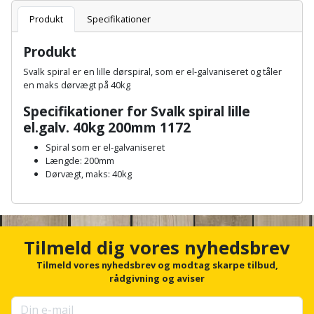
Batteri
kr.
og
Rør
Brænde
Produkt
Specifikationer
Fugtsikring
Fugepistol
Motorenhed
afrensning
og
Betonsliber
og
fittings
Produkt
Brændeovn
Garageport
Motorsav
Spartelmasse
skumpistol
Guides
Bindemaskine
Svalk spiral er en lille dørspiral, som er el-galvaniseret og tåler
og
til
Stålvask
en maks dørvægt på 40kg
Brandslukker
Gelænder
Gevindskærer
kædesav
væg
Bits
Specifikationer for Svalk spiral lille
Gaveideer
Ventilation
Brugskunst
Gips
el.galv. 40kg 200mm 1172
Gipsværktøj
Motorsav
Tape
og
Bor
Aktiviteter
og
Spiral som er el-galvaniseret
indeklima
Camping
Grundmursplader
Glasløfter
Længde: 200mm
Bordrundsav
kædesav
Dørvægt, maks: 40kg
tilbehør
Damprengøring
Hardieplank
Glasskærer
Bore-
A
brædder
n
og
Pælebor
Dørmåtte
c
Hæftepistol
skruemaskine
Hemsestige
h
Tilmeld dig vores nyhedsbrev
og
Plæneklipper
Dørrist
o
-
r
Tilmeld vores nyhedsbrev og modtag skarpe tilbud,
Borehammer
Isolering
f
rådgivning og aviser
hammer
Plæneklipper
Drivhus
o
Boremaskinetilbehør
tilbehør
Komposit
r