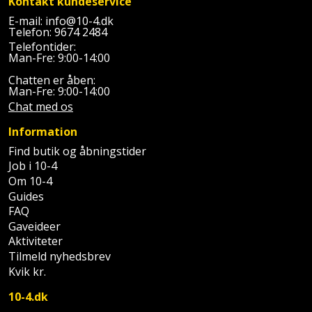
Kontakt kundeservice
Plastlister
Flisevibrator
Gummibåd
E-mail:
info@10-4.dk
Løfteudstyr
Telefon:
9674 2484
og
Radonsikring
Føringsskinne
Telefontider:
kajak
Målebånd
Man-Fre: 9:00-14:00
Rumdeler
Forlængerledning
Chatten er åben:
Havemøbler
Markeringsværktøj
Man-Fre: 9:00-14:00
Sand
Fugepistol
Chat med os
Havepleje
og
Mejsel
Information
Fugtmåler
grus
Find butik og åbningstider
Haveredskaber
Murerværktøj
Job i 10-4
Gipsskruemaskine
Skruer,
Om 10-4
Haveslange
Nedstryger
bolte
Guides
Girafsliber
og
og
FAQ
Nøgleværktøj
tilbehør
Gaveideer
møtrikker
Girafsliber
Aktiviteter
Økse
tilbehør
Havetilbehør
Tilmeld nyhedsbrev
Skunklem
Kvik kr.
Oliekande
Høvl
Hegn
Søm
10-4.dk