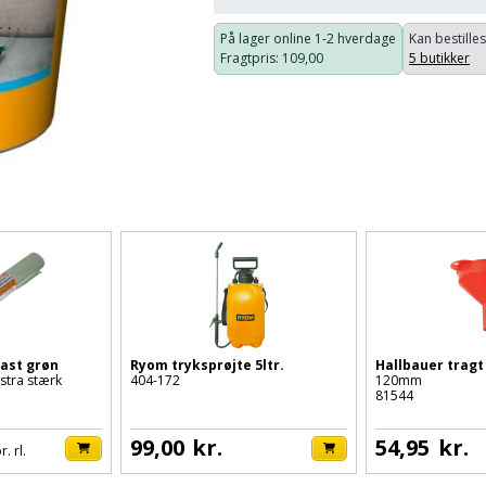
På lager online
1-2 hverdage
Kan bestilles
Fragtpris
: 109,00
5 butikker
last grøn
Ryom tryksprøjte 5ltr.
Hallbauer tragt
stra stærk
404-172
120mm
81544
99,00
kr.
54,95
kr.
r. rl.