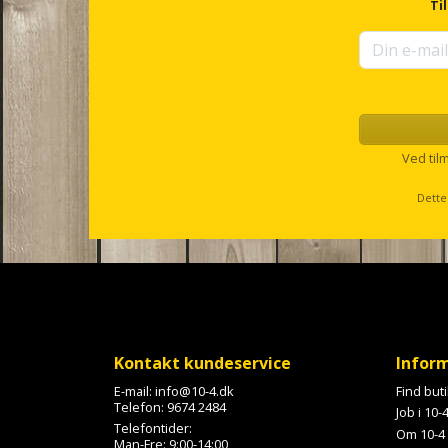
r
Ti
f
o
r
u
p
s
e
l
Ved til
l
s
Dette
c
r
o
l
l
Kontakt kundeservice
Infor
E-mail:
info@10-4.dk
Find but
Telefon:
9674 2484
Job i 10-
Telefontider:
Om 10-4
Man-Fre: 9:00-14:00