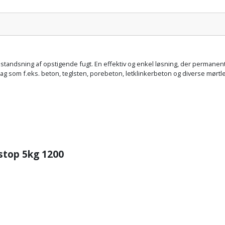
Pris:
 standsning af opstigende fugt. En effektiv og enkel løsning, der permanen
g som f.eks. beton, teglsten, porebeton, letklinkerbeton og diverse mørtl
lstop 5kg 1200