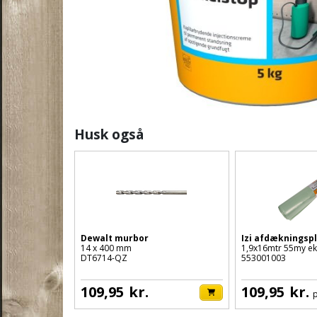
Husk også
Dewalt murbor
Izi afdækningsp
14 x 400 mm
1,9x16mtr 55my ek
DT6714-QZ
553001003
109,95
kr.
109,95
kr.
p