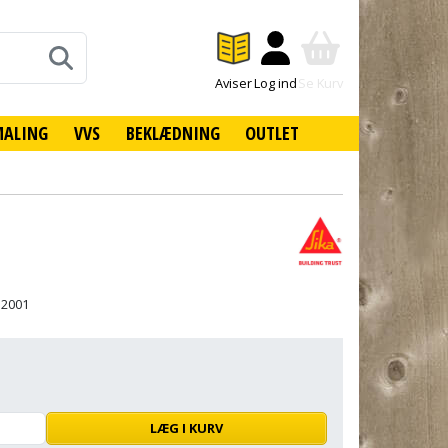
Aviser
Log ind
Se Kurv
MALING
VVS
BEKLÆDNING
OUTLET
12001
LÆG I KURV