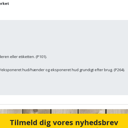
ærket
ren eller etiketten. (P101).
ksponeret hud/hænder og eksponeret hud grundigt efter brug. (P264).
Tilmeld dig vores nyhedsbrev