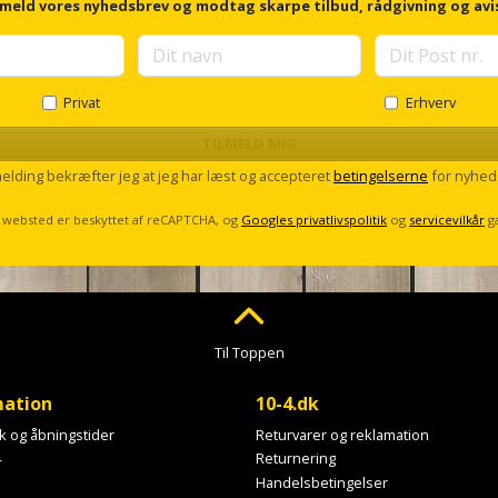
lmeld vores nyhedsbrev og modtag skarpe tilbud, rådgivning og avi
Privat
Erhverv
TILMELD MIG
melding bekræfter jeg at jeg har læst og accepteret
betingelserne
for nyhed
 websted er beskyttet af reCAPTCHA, og
Googles privatlivspolitik
og
servicevilkår
g
Til Toppen
mation
10-4.dk
ik og åbningstider
Returvarer og reklamation
4
Returnering
Handelsbetingelser