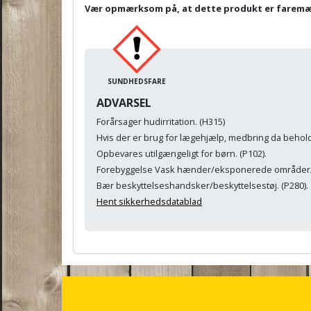
Vær opmærksom på, at dette produkt er farem
SUNDHEDSFARE
ADVARSEL
Forårsager hudirritation. (H315)
Hvis der er brug for lægehjælp, medbring da beholde
Opbevares utilgængeligt for børn. (P102).
Forebyggelse Vask hænder/eksponerede områder/e
Bær beskyttelseshandsker/beskyttelsestøj. (P280).
Hent sikkerhedsdatablad
A
n
c
h
o