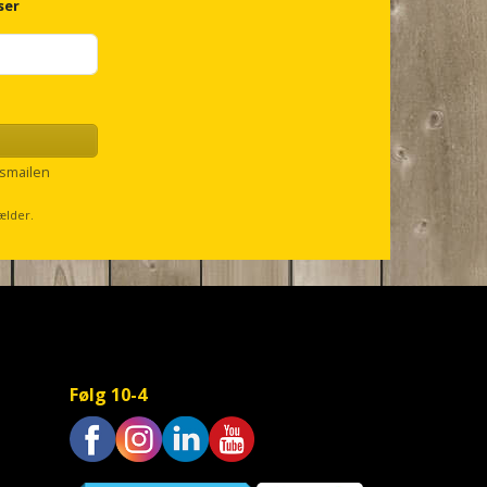
ser
smailen
ælder.
Følg 10-4
Trustpilot