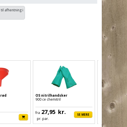
 til afhentning i
 rød
OS nitrilhandsker
Skalflex sokke
900 ce chemitril
20kg vandtæt
779444
27,95
kr.
fra
SE MERE
229,00
kr
pr. par.