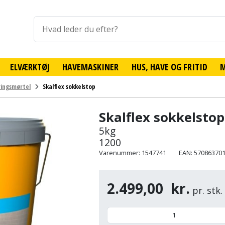
ELVÆRKTØJ
HAVEMASKINER
HUS, HAVE OG FRITID
ingsmørtel
Skalflex sokkelstop
Skalflex sokkelstop
5kg
1200
Varenummer: 1547741
EAN: 57086370
2.499,00
kr.
pr. stk.