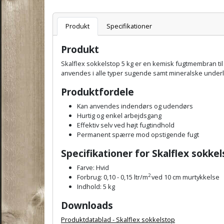
Varenummer
Produkt
Specifikationer
Produkt
Skalflex sokkelstop 5 kg er en kemisk fugtmembran til
anvendes i alle typer sugende samt mineralske underla
Produktfordele
Kan anvendes indendørs og udendørs
Hurtig og enkel arbejdsgang
Effektiv selv ved højt fugtindhold
Permanent spærre mod opstigende fugt
Specifikationer for Skalflex sokke
Farve: Hvid
2
Forbrug: 0,10 - 0,15 ltr/m
ved 10 cm murtykkelse
Indhold: 5 kg
Downloads
Produktdatablad - Skalflex sokkelstop