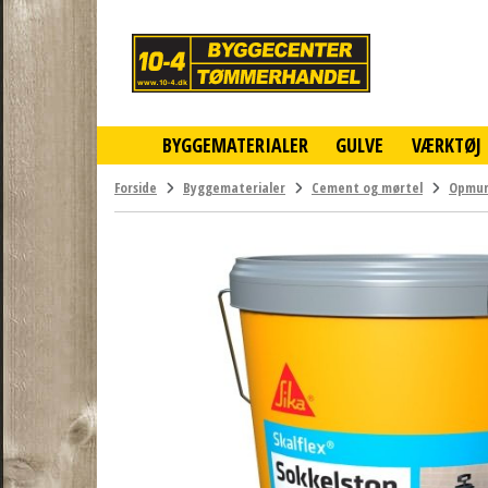
10-
4
-
billigt
online
BYGGEMATERIALER
GULVE
VÆRKTØJ
byggemarked
og
tømmerhandel
Forside
Byggematerialer
Cement og mørtel
Opmur
-
Klik
og
byg