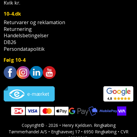
Hammer
Drivhustilbehør
Kvik kr.
terrassebrædder
Detektor
Robotplæneklipper
10-4.dk
Høvl
Elartikler
Lecablokke
Returvarer og reklamation
Diamantskæremaskine
Robotplæneklipper
og
Returnering
Kiler
Flagstænger
tilbehør
fundablokke
Handelsbetingelser
Diamantslibertilbehør
til
DB26
Kloakrenser
Vandpumpe
hus
Persondatapolitik
Lofter
Dykkerpistol
og
Kniv
Følg 10-4
Vertikalskærer
have
Lofttrapper
og
Dyksav
/
hobbykniv
mosfjerner
Fuglefoderhus
Murbinder
Excentersliber
Trustpilot
Koben
Vinduesvasker
Garderobe
Murpap
Excenterslibertilbehør
opbevaring
og
Kridtsnor
murfolie
Fedtsprøjte
Gavekort
Lærlingesæt
Mursten
Flamingoskærer
Copyright© - 2026 • Henry Kjeldsen. Ringkøbing
Grill
Tømmerhandel A/S • Enghavevej 17 • 6950 Ringkøbing • CVR
Landmålerstok