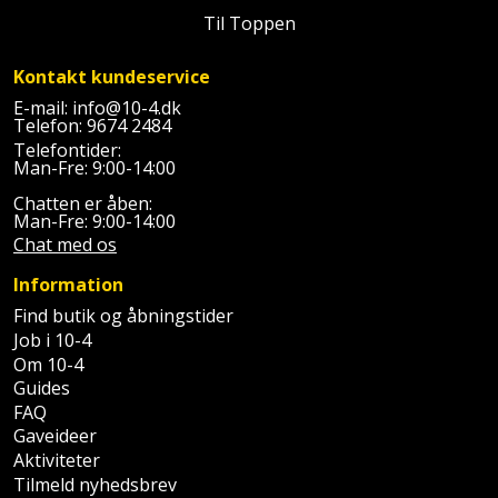
Batteri
kr.
og
Rør
Til Toppen
Brænde
Fugtsikring
Fugepistol
Motorenhed
afrensning
og
Betonsliber
og
fittings
Kontakt kundeservice
Brændeovn
Garageport
Motorsav
Spartelmasse
skumpistol
Guides
Bindemaskine
E-mail:
info@10-4.dk
og
til
Stålvask
Telefon:
9674 2484
Brandslukker
Gelænder
Gevindskærer
Telefontider:
kædesav
væg
Bits
Man-Fre: 9:00-14:00
Gaveideer
Ventilation
Brugskunst
Gips
Gipsværktøj
Motorsav
Chatten er åben:
Tape
og
Bor
Man-Fre: 9:00-14:00
Aktiviteter
og
indeklima
Camping
Grundmursplader
Chat med os
Glasløfter
Bordrundsav
kædesav
Information
tilbehør
Damprengøring
Hardieplank
Glasskærer
Bore-
Find butik og åbningstider
brædder
Job i 10-4
og
Pælebor
Dørmåtte
Hæftepistol
Om 10-4
skruemaskine
Hemsestige
og
Guides
Plæneklipper
Dørrist
FAQ
-
Borehammer
Isolering
Gaveideer
hammer
Plæneklipper
Drivhus
Aktiviteter
Boremaskinetilbehør
tilbehør
Komposit
Tilmeld nyhedsbrev