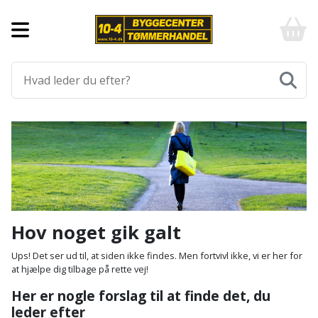
Forside
10-
4
-
Byggematerialer
billigt
online
Aluprofiler
Gulve
byggemarked
og
tømmerhandel
Armering
Fliser
Værktøj
-
og
Klik
Asfalt
Afmærkning
Elværktøj
klinker
og
byg
Befæstigelse
Arbejdsbuk
Afkortersav
Havemaskiner
Gulvtilbehør
Bordplade
Arbejdsvogn
Afstandsmåler
Brændekløver
Hus,
Gulvunderlag
Hov noget gik galt
have
Byggeplader
Bærehåndtag
Arbejdsbord
Buskrydder
Gulvvarme
Ups! Det ser ud til, at siden ikke findes. Men fortvivl ikke, vi er her for
og
at hjælpe dig tilbage på rette vej!
fritid
Bygningsbeslag
Båndstrammer
Arbejdslamper
Dykpumpe
Laminatgulv
Her er nogle forslag til at finde det, du
og
og
leder efter
Affaldssortering
Maling