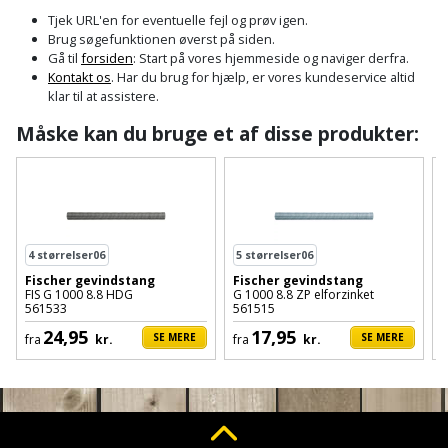
Cement
Fejemaskine
Trægulv
løftebånd
belysning
Tjek URL'en for eventuelle fejl og prøv igen.
og
Affugter
Afdækning
Brug søgefunktionen øverst på siden.
VVS
Generator
mørtel
Vinylgulv
Blæselampe
Arbejdsradio
Gå til
forsiden
: Start på vores hjemmeside og naviger derfra.
til
Kontakt os
. Har du brug for hjælp, er vores kundeservice altid
Bålfad
Armatur
Beklædning
malerarbejde
Græstrimmer
klar til at assistere.
Damp-
Blindnitter
Bajonetsav
og
og
og
Måske kan du bruge et af disse produkter:
Børn
Outlet
bålsted
Gulvplejemidler
vandhaner
Hækkeklipper
Brolæggerværktøj
Bajonetsavklinge
vindspærre
Dame
Batterier
Malerværktøj
Badeværelse
Havetraktor
Byggepladshegn
Bånd-
Dør,
Tilbudsavis
og
dørgreb
Herre
Belægningssten
Maling
Kloak
Højtryksrenser
Byggepladstrapper
bænkslibertilbehør
og
4
størrelser06
5
størrelser06
indendørs
og
Belysning
lås
Fischer gevindstang
Fischer gevindstang
N
Husvandværk
afløb
Donkraft
FIS G 1000 8.8 HDG
G 1000 8.8 ZP elforzinket
Båndsav
Log
Maling
561533
561515
Beslag
Fliseopsætning
ind
Kompostkværn
udendørs
24,95
17,95
Pex
Dorn
SE MERE
SE MERE
fra
kr.
fra
kr.
Båndsliber
rør
og
Bilpleje
Fugemateriale
Løvsuger
Polyfilla
Fedtpresser
bænksliber
og
og
og
Radiator
Kvik
autotilbehør
Rengøring
lim
Fil
løvblæser