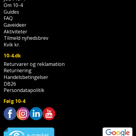
Sav
WinWin
Om 10-4
plader
Guides
Kompressor
Lommelygte
Savbuk
FAQ
Gaveideer
Lader
Merchandise
Savklinge
Aktiviteter
Tilmeld nyhedsbrev
Ligesliber
Mobiltilbehør
Skraber
Kvik kr.
Limpistol
10-4.dk
Pavillon
Skruestik
Returvarer og reklamation
Linjelaser
Personlig
Returnering
Skruetrækker
Handelsbetingelser
pleje
DB26
Loddekolbe
Skruetvinge
Persondatapolitik
Plantekasser
Luftværktøj
Slibeartikler
Følg 10-4
Postkasse
Måleinstrumenter
Smøring
Postkassestander
og
Trustpilot
Malersprøjte
rustopløser