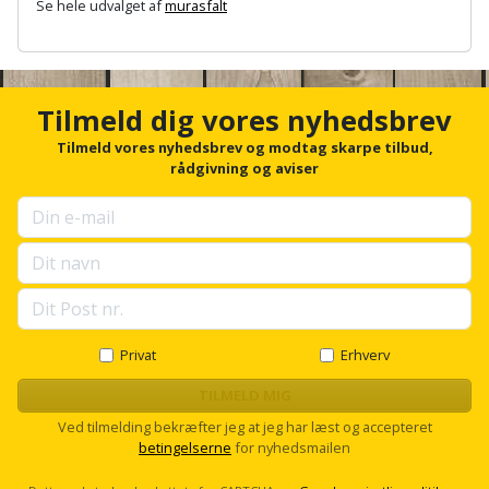
Plastlister
Se hele udvalget af
murasfalt
Flisevibrator
Gummibåd
Løfteudstyr
A
og
Radonsikring
Føringsskinne
n
kajak
c
Målebånd
h
Rumdeler
Forlængerledning
Tilmeld dig vores nyhedsbrev
o
Havemøbler
Markeringsværktøj
r
Tilmeld vores nyhedsbrev og modtag skarpe tilbud,
Sand
Fugepistol
f
rådgivning og aviser
Havepleje
og
o
Mejsel
r
Fugtmåler
grus
u
Haveredskaber
Murerværktøj
p
Gipsskruemaskine
Skruer,
s
Haveslange
e
Nedstryger
bolte
l
Girafsliber
og
og
l
Nøgleværktøj
tilbehør
s
Privat
Erhverv
møtrikker
Girafsliber
c
Økse
r
TILMELD MIG
tilbehør
Havetilbehør
Skunklem
o
Ved tilmelding bekræfter jeg at jeg har læst og accepteret
l
Oliekande
Høvl
betingelserne
for nyhedsmailen
Hegn
l
Søm