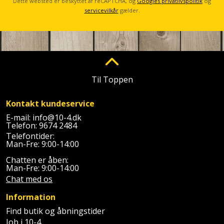
Dette websted er beskyttet af reCAPTCHA, og
Googles privatlivspolitik
og
Palleløfter
Industristøvsuger
Højbede
Sternbeklædning
servicevilkår
gælder.
Polsøger
Kantfræser
Højtaler
Tag
og
Profilsaks
Kantlimer
Hylder
tagplader
Reb
Kantlimertilbehør
Jagt
Til Toppen
Terrassebrædder
og
og
Kap-
snor
Kontakt kundeservice
fritid
Terrasseopklodsning
og
E-mail:
info@10-4.dk
Telefon:
9674 2484
Renseservietter
geringssav
Jul
Tråd
Telefontider:
og
Man-Fre: 9:00-14:00
til
Kerneboremaskine
Kaffe
wipes
byggeri
Chatten er åben:
Man-Fre: 9:00-14:00
Klammepistol
Klæbesøm
Sækkelukker
Chat med os
Træ
Information
Klippeværktøj
Køkkenudstyr
Saks
Vinduer
Find butik og åbningstider
Kombokit
Job i 10-4
Leg