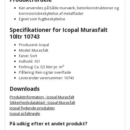
Hammer
Drivhustilbehør
terrassebrædder
Kan anvendes på både murværk, betonkonstruktioner og
Detektor
Robotplæneklipper
korrosionsbeskyttelse af metalflader
Høvl
Elartikler
Lecablokke
Egnet som fugtbeskyttelse
Diamantskæremaskine
Robotplæneklipper
og
Kiler
Flagstænger
Specifikationer for
Icopal Murasfalt
tilbehør
fundablokke
10ltr 10743
Diamantslibertilbehør
til
Kloakrenser
Vandpumpe
hus
Producent: Icopal
Lofter
Dykkerpistol
Model: Murasfalt
og
Kniv
Farve: Sort
Vertikalskærer
have
Lofttrapper
Indhold: 10 l
og
Dyksav
/
2
Forbrug: Ca. 0,5 liter pr. m
hobbykniv
Påføring: Ren og tør overflade
mosfjerner
Fuglefoderhus
Murbinder
Excentersliber
Leverandør varenummer: 10743
Koben
Vinduesvasker
Garderobe
Downloads
Murpap
Excenterslibertilbehør
opbevaring
og
Produktinformation - Icopal Murasfalt
Kridtsnor
Sikkerhedsdatablad - Icopal Murasfalt
murfolie
Fedtsprøjte
Icopal flydende produkter
Gavekort
Lærlingesæt
Icopal asfaltnøgle
Mursten
Flamingoskærer
Grill
På udkig efter et andet produkt?
Landmålerstok