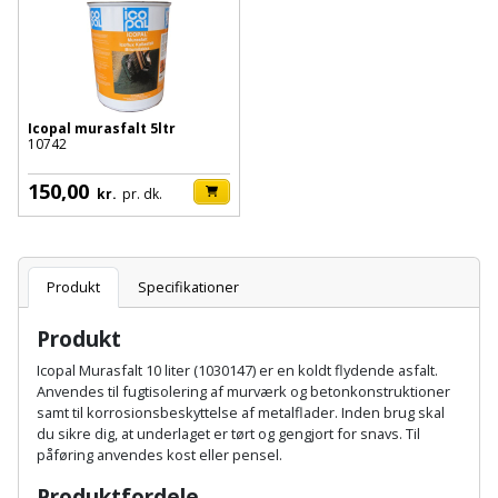
Batteri
kr.
og
Rør
Brænde
Fugtsikring
Fugepistol
Motorenhed
afrensning
og
Betonsliber
og
fittings
Brændeovn
Garageport
Motorsav
Spartelmasse
skumpistol
Guides
Bindemaskine
og
til
Stålvask
Icopal murasfalt 5ltr
Brandslukker
Gelænder
10742
Gevindskærer
kædesav
væg
Bits
Gaveideer
Ventilation
Brugskunst
150,00
Gips
kr.
pr. dk.
Gipsværktøj
Motorsav
Tape
og
Bor
Aktiviteter
og
indeklima
Camping
Grundmursplader
Glasløfter
Bordrundsav
kædesav
Produkt
Specifikationer
tilbehør
Damprengøring
Hardieplank
Glasskærer
Bore-
brædder
Produkt
og
Pælebor
Dørmåtte
Hæftepistol
Icopal Murasfalt 10 liter (1030147) er en koldt flydende asfalt.
skruemaskine
Hemsestige
og
Anvendes til fugtisolering af murværk og betonkonstruktioner
Plæneklipper
Dørrist
samt til korrosionsbeskyttelse af metalflader. Inden brug skal
-
Borehammer
Isolering
du sikre dig, at underlaget er tørt og gengjort for snavs. Til
hammer
Plæneklipper
Drivhus
påføring anvendes kost eller pensel.
Boremaskinetilbehør
tilbehør
Komposit
Produktfordele