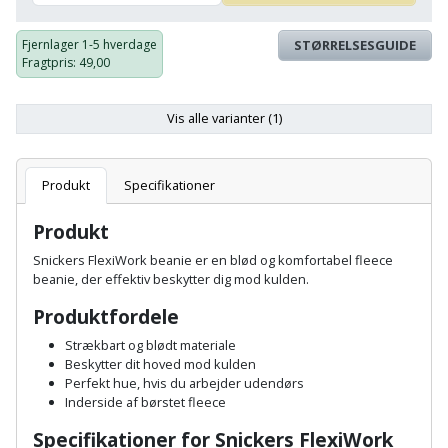
Batteri
kr.
og
Rør
Brænde
Fugtsikring
Fugepistol
Motorenhed
afrensning
og
Fjernlager
1-5 hverdage
STØRRELSESGUIDE
Betonsliber
og
fittings
Fragtpris
: 49,00
Brændeovn
Garageport
Motorsav
Spartelmasse
skumpistol
Guides
Bindemaskine
og
til
Stålvask
Vis alle varianter (1)
Brandslukker
Gelænder
Gevindskærer
kædesav
væg
Bits
Gaveideer
Ventilation
Brugskunst
Gips
Gipsværktøj
Motorsav
Tape
og
Produkt
Specifikationer
Bor
Aktiviteter
og
indeklima
Camping
Grundmursplader
Glasløfter
Produkt
Bordrundsav
kædesav
Snickers FlexiWork beanie er en blød og komfortabel fleece
tilbehør
Damprengøring
Hardieplank
Glasskærer
beanie, der effektiv beskytter dig mod kulden.
Bore-
brædder
og
Pælebor
Dørmåtte
Produktfordele
Hæftepistol
skruemaskine
Hemsestige
Strækbart og blødt materiale
og
Plæneklipper
Dørrist
Beskytter dit hoved mod kulden
-
Borehammer
Perfekt hue, hvis du arbejder udendørs
Isolering
hammer
Inderside af børstet fleece
Plæneklipper
Drivhus
Boremaskinetilbehør
tilbehør
Komposit
Specifikationer for Snickers FlexiWork