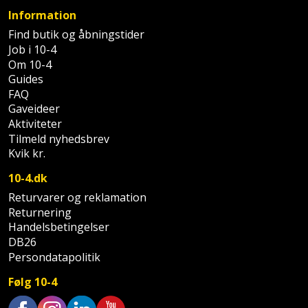
Palleløfter
Industristøvsuger
Højbede
Sternbeklædning
Information
Find butik og åbningstider
Polsøger
Kantfræser
Højtaler
Tag
Job i 10-4
Om 10-4
og
Profilsaks
Kantlimer
Hylder
Guides
tagplader
FAQ
Reb
Kantlimertilbehør
Jagt
Gaveideer
Terrassebrædder
og
Aktiviteter
og
Kap-
Tilmeld nyhedsbrev
snor
fritid
Terrasseopklodsning
Kvik kr.
og
Renseservietter
geringssav
Jul
10-4.dk
Tråd
og
Returvarer og reklamation
til
Kerneboremaskine
Kaffe
wipes
Returnering
byggeri
Handelsbetingelser
Klammepistol
Klæbesøm
DB26
Sækkelukker
Træ
Persondatapolitik
Klippeværktøj
Køkkenudstyr
Saks
Følg 10-4
Vinduer
Kombokit
Leg