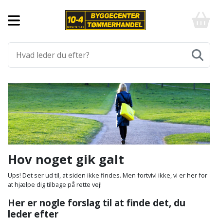
Forside
10-
4
-
Byggematerialer
billigt
online
Aluprofiler
Gulve
byggemarked
og
tømmerhandel
Armering
Fliser
Værktøj
-
og
Klik
Asfalt
Afmærkning
Elværktøj
klinker
og
byg
Befæstigelse
Arbejdsbuk
Afkortersav
Havemaskiner
Gulvtilbehør
Bordplade
Arbejdsvogn
Afstandsmåler
Brændekløver
Hus,
Gulvunderlag
Hov noget gik galt
have
Byggeplader
Bærehåndtag
Arbejdsbord
Buskrydder
Gulvvarme
Ups! Det ser ud til, at siden ikke findes. Men fortvivl ikke, vi er her for
og
at hjælpe dig tilbage på rette vej!
fritid
Bygningsbeslag
Båndstrammer
Arbejdslamper
Dykpumpe
Laminatgulv
Her er nogle forslag til at finde det, du
og
og
leder efter
Affaldssortering
Maling