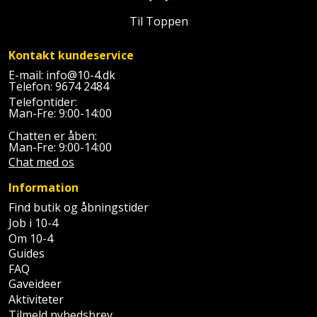
Batteri
kr.
og
Rør
Brænde
Fugtsikring
Til Toppen
Fugepistol
Motorenhed
afrensning
og
Betonsliber
og
fittings
Brændeovn
Garageport
Kontakt kundeservice
Motorsav
Spartelmasse
skumpistol
Guides
Bindemaskine
E-mail:
info@10-4.dk
og
til
Stålvask
Telefon:
9674 2484
Brandslukker
Gelænder
Gevindskærer
kædesav
væg
Bits
Telefontider:
Gaveideer
Ventilation
Man-Fre: 9:00-14:00
Brugskunst
Gips
Gipsværktøj
Motorsav
Tape
og
Bor
Chatten er åben:
Aktiviteter
Man-Fre: 9:00-14:00
og
indeklima
Camping
Grundmursplader
Glasløfter
Chat med os
Bordrundsav
kædesav
tilbehør
Damprengøring
Information
Hardieplank
Glasskærer
Bore-
brædder
Find butik og åbningstider
og
Pælebor
Dørmåtte
Job i 10-4
Hæftepistol
skruemaskine
Om 10-4
Hemsestige
og
Plæneklipper
Guides
Dørrist
-
FAQ
Borehammer
Isolering
Gaveideer
hammer
Plæneklipper
Drivhus
Aktiviteter
Boremaskinetilbehør
tilbehør
Komposit
Tilmeld nyhedsbrev