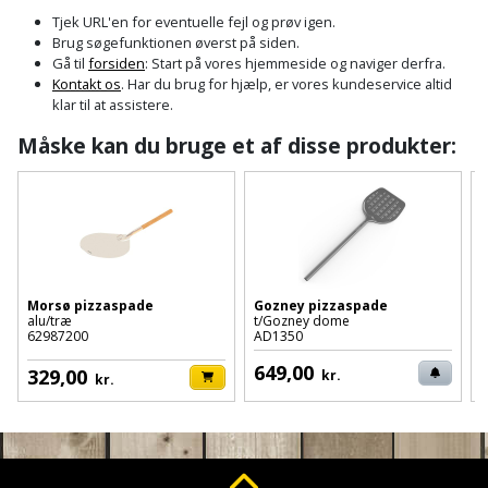
Cement
Fejemaskine
Trægulv
løftebånd
belysning
Tjek URL'en for eventuelle fejl og prøv igen.
og
Affugter
Afdækning
Brug søgefunktionen øverst på siden.
VVS
Generator
mørtel
Vinylgulv
Blæselampe
Arbejdsradio
Gå til
forsiden
: Start på vores hjemmeside og naviger derfra.
til
Kontakt os
. Har du brug for hjælp, er vores kundeservice altid
Bålfad
Armatur
Beklædning
malerarbejde
Græstrimmer
klar til at assistere.
Damp-
Blindnitter
Bajonetsav
og
og
og
Måske kan du bruge et af disse produkter:
Børn
Outlet
bålsted
Gulvplejemidler
vandhaner
Hækkeklipper
Brolæggerværktøj
Bajonetsavklinge
vindspærre
Dame
Batterier
Malerværktøj
Badeværelse
Havetraktor
Byggepladshegn
Bånd-
Dør,
Tilbudsavis
og
dørgreb
Herre
Belægningssten
Maling
Kloak
Højtryksrenser
Byggepladstrapper
bænkslibertilbehør
og
indendørs
og
Belysning
lås
Morsø pizzaspade
Gozney pizzaspade
Husvandværk
afløb
Donkraft
alu/træ
t/Gozney dome
7
Båndsav
Log
Maling
62987200
AD1350
Beslag
Fliseopsætning
ind
Kompostkværn
udendørs
Pex
Dorn
649,00
329,00
Båndsliber
kr.
kr.
rør
og
Bilpleje
Fugemateriale
Løvsuger
Polyfilla
Fedtpresser
bænksliber
og
og
og
Radiator
Kvik
autotilbehør
Rengøring
lim
Fil
løvblæser