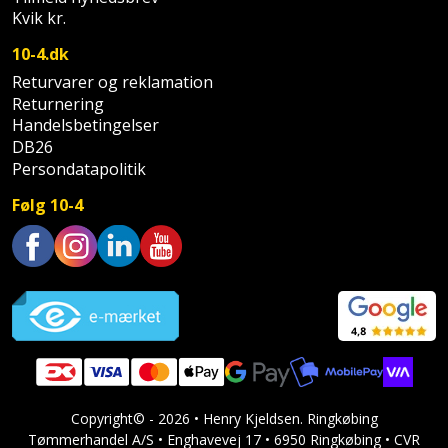
Hammer
Drivhustilbehør
terrassebrædder
Kvik kr.
Detektor
Robotplæneklipper
Høvl
Elartikler
10-4.dk
Lecablokke
Diamantskæremaskine
Robotplæneklipper
Returvarer og reklamation
og
Kiler
Flagstænger
Returnering
tilbehør
fundablokke
Diamantslibertilbehør
Handelsbetingelser
til
Kloakrenser
DB26
Vandpumpe
hus
Lofter
Persondatapolitik
Dykkerpistol
og
Kniv
Vertikalskærer
Følg 10-4
have
Lofttrapper
og
Dyksav
/
hobbykniv
mosfjerner
Fuglefoderhus
Murbinder
Excentersliber
Trustpilot
Koben
Vinduesvasker
Garderobe
Murpap
Excenterslibertilbehør
opbevaring
og
Kridtsnor
murfolie
Fedtsprøjte
Gavekort
Lærlingesæt
Mursten
Flamingoskærer
Copyright© - 2026 • Henry Kjeldsen. Ringkøbing
Grill
Landmålerstok
Tømmerhandel A/S • Enghavevej 17 • 6950 Ringkøbing • CVR