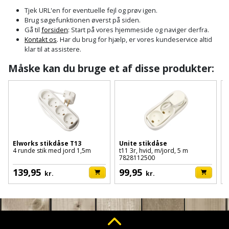
Cement
Fejemaskine
Trægulv
løftebånd
belysning
Tjek URL'en for eventuelle fejl og prøv igen.
og
Affugter
Afdækning
Brug søgefunktionen øverst på siden.
VVS
Generator
mørtel
Vinylgulv
Blæselampe
Arbejdsradio
Gå til
forsiden
: Start på vores hjemmeside og naviger derfra.
til
Kontakt os
. Har du brug for hjælp, er vores kundeservice altid
Bålfad
Armatur
Beklædning
malerarbejde
Græstrimmer
klar til at assistere.
Damp-
Blindnitter
Bajonetsav
og
og
og
Måske kan du bruge et af disse produkter:
Børn
Outlet
bålsted
Gulvplejemidler
vandhaner
Hækkeklipper
Brolæggerværktøj
Bajonetsavklinge
vindspærre
Dame
Batterier
Malerværktøj
Badeværelse
Havetraktor
Byggepladshegn
Bånd-
Dør,
Tilbudsavis
og
dørgreb
Herre
Belægningssten
Maling
Kloak
Højtryksrenser
Byggepladstrapper
bænkslibertilbehør
og
indendørs
og
Belysning
lås
Elworks stikdåse T13
Unite stikdåse
U
Husvandværk
afløb
Donkraft
4 runde stik med jord 1,5m
t11 3r, hvid, m/jord, 5 m
3
Båndsav
Log
Maling
7828112500
7
Beslag
Fliseopsætning
ind
Kompostkværn
udendørs
139,95
99,95
Pex
Dorn
kr.
kr.
Båndsliber
rør
og
Bilpleje
Fugemateriale
Løvsuger
Polyfilla
Fedtpresser
bænksliber
og
og
og
Radiator
Kvik
autotilbehør
Rengøring
lim
Fil
løvblæser