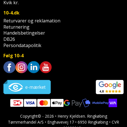
Hammer
Drivhustilbehør
Kvik kr.
terrassebrædder
Detektor
Robotplæneklipper
10-4.dk
Høvl
Elartikler
Lecablokke
Returvarer og reklamation
Diamantskæremaskine
Robotplæneklipper
og
Returnering
Kiler
Flagstænger
tilbehør
fundablokke
Handelsbetingelser
Diamantslibertilbehør
til
DB26
Kloakrenser
Vandpumpe
hus
Persondatapolitik
Lofter
Dykkerpistol
og
Kniv
Følg 10-4
Vertikalskærer
have
Lofttrapper
og
Dyksav
/
hobbykniv
mosfjerner
Fuglefoderhus
Murbinder
Excentersliber
Trustpilot
Koben
Vinduesvasker
Garderobe
Murpap
Excenterslibertilbehør
opbevaring
og
Kridtsnor
murfolie
Fedtsprøjte
Gavekort
Lærlingesæt
Mursten
Flamingoskærer
Copyright© - 2026 • Henry Kjeldsen. Ringkøbing
Grill
Tømmerhandel A/S • Enghavevej 17 • 6950 Ringkøbing • CVR
Landmålerstok