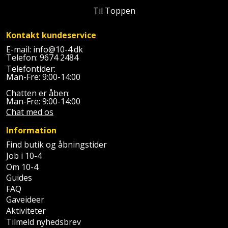
Batteri
kr.
og
Rør
Til Toppen
Brænde
Fugtsikring
Fugepistol
Motorenhed
afrensning
og
Betonsliber
og
fittings
Kontakt kundeservice
Brændeovn
Garageport
Motorsav
Spartelmasse
skumpistol
Guides
Bindemaskine
E-mail:
info@10-4.dk
og
til
Stålvask
Telefon:
9674 2484
Brandslukker
Gelænder
Gevindskærer
Telefontider:
kædesav
væg
Bits
Man-Fre: 9:00-14:00
Gaveideer
Ventilation
Brugskunst
Gips
Gipsværktøj
Motorsav
Chatten er åben:
Tape
og
Bor
Man-Fre: 9:00-14:00
Aktiviteter
og
indeklima
Camping
Grundmursplader
Chat med os
Glasløfter
Bordrundsav
kædesav
Information
tilbehør
Damprengøring
Hardieplank
Glasskærer
Bore-
Find butik og åbningstider
brædder
Job i 10-4
og
Pælebor
Dørmåtte
Hæftepistol
Om 10-4
skruemaskine
Hemsestige
og
Guides
Plæneklipper
Dørrist
FAQ
-
Borehammer
Isolering
Gaveideer
hammer
Plæneklipper
Drivhus
Aktiviteter
Boremaskinetilbehør
tilbehør
Komposit
Tilmeld nyhedsbrev