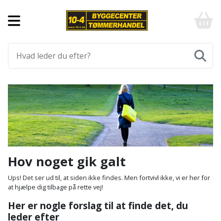
Forside
10-
4
-
Byggematerialer
billigt
online
Aluprofiler
Gulve
byggemarked
og
tømmerhandel
Armering
Fliser
Værktøj
-
og
Klik
Asfalt
Afmærkning
Elværktøj
klinker
og
byg
Befæstigelse
Arbejdsbuk
Afkortersav
Havemaskiner
Gulvtilbehør
Bordplade
Arbejdsvogn
Afstandsmåler
Brændekløver
Hus,
Gulvunderlag
Hov noget gik galt
have
Byggeplader
Bærehåndtag
Arbejdsbord
Buskrydder
Gulvvarme
Ups! Det ser ud til, at siden ikke findes. Men fortvivl ikke, vi er her for
og
at hjælpe dig tilbage på rette vej!
fritid
Bygningsbeslag
Båndstrammer
Arbejdslamper
Dykpumpe
Laminatgulv
Her er nogle forslag til at finde det, du
og
og
leder efter
Affaldssortering
Maling