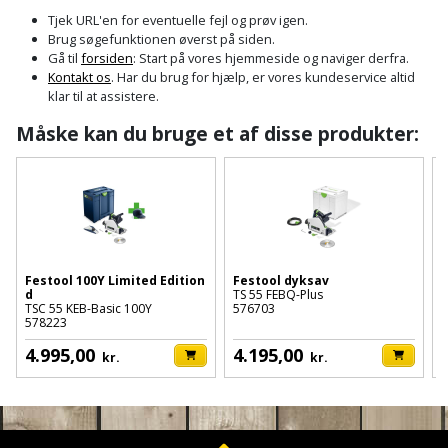
Cement
Fejemaskine
Trægulv
løftebånd
belysning
Tjek URL'en for eventuelle fejl og prøv igen.
og
Affugter
Afdækning
Brug søgefunktionen øverst på siden.
VVS
Generator
mørtel
Vinylgulv
Blæselampe
Arbejdsradio
Gå til
forsiden
: Start på vores hjemmeside og naviger derfra.
til
Kontakt os
. Har du brug for hjælp, er vores kundeservice altid
Bålfad
Armatur
Beklædning
malerarbejde
Græstrimmer
klar til at assistere.
Damp-
Blindnitter
Bajonetsav
og
og
og
Måske kan du bruge et af disse produkter:
Børn
Outlet
bålsted
Gulvplejemidler
vandhaner
Hækkeklipper
Brolæggerværktøj
Bajonetsavklinge
vindspærre
Dame
Batterier
Malerværktøj
Badeværelse
Havetraktor
Byggepladshegn
Bånd-
Dør,
Tilbudsavis
og
dørgreb
Herre
Belægningssten
Maling
Kloak
Højtryksrenser
Byggepladstrapper
bænkslibertilbehør
og
indendørs
og
Belysning
lås
Festool 100Y Limited Edition
Festool dyksav
F
Husvandværk
afløb
Donkraft
d
TS 55 FEBQ-Plus
T
Båndsav
Log
Maling
TSC 55 KEB-Basic 100Y
576703
5
578223
Beslag
Fliseopsætning
ind
Kompostkværn
udendørs
Pex
Dorn
Båndsliber
4.995,00
4.195,00
kr.
kr.
rør
og
Bilpleje
Fugemateriale
Løvsuger
Polyfilla
Fedtpresser
bænksliber
og
og
og
Radiator
Kvik
autotilbehør
Rengøring
lim
Fil
løvblæser