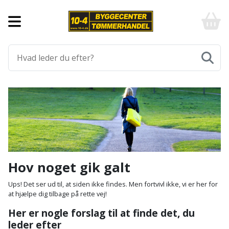
Forside
10-
4
-
Byggematerialer
billigt
online
Aluprofiler
Gulve
byggemarked
og
tømmerhandel
Armering
Fliser
Værktøj
-
og
Klik
Asfalt
Afmærkning
Elværktøj
klinker
og
byg
Befæstigelse
Arbejdsbuk
Afkortersav
Havemaskiner
Gulvtilbehør
Bordplade
Arbejdsvogn
Afstandsmåler
Brændekløver
Hus,
Gulvunderlag
Hov noget gik galt
have
Byggeplader
Bærehåndtag
Arbejdsbord
Buskrydder
Gulvvarme
Ups! Det ser ud til, at siden ikke findes. Men fortvivl ikke, vi er her for
og
at hjælpe dig tilbage på rette vej!
fritid
Bygningsbeslag
Båndstrammer
Arbejdslamper
Dykpumpe
Laminatgulv
Her er nogle forslag til at finde det, du
og
og
leder efter
Affaldssortering
Maling