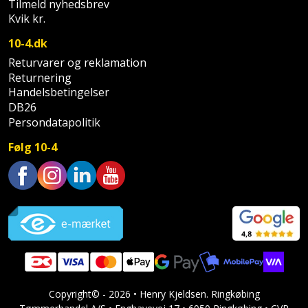
Hammer
Drivhustilbehør
Tilmeld nyhedsbrev
terrassebrædder
Kvik kr.
Detektor
Robotplæneklipper
Høvl
Elartikler
Lecablokke
10-4.dk
Diamantskæremaskine
Robotplæneklipper
og
Returvarer og reklamation
Kiler
Flagstænger
tilbehør
Returnering
fundablokke
Diamantslibertilbehør
til
Handelsbetingelser
Kloakrenser
Vandpumpe
hus
DB26
Lofter
Dykkerpistol
Persondatapolitik
og
Kniv
Vertikalskærer
have
Lofttrapper
Følg 10-4
og
Dyksav
/
hobbykniv
mosfjerner
Fuglefoderhus
Murbinder
Excentersliber
Trustpilot
Koben
Vinduesvasker
Garderobe
Murpap
Excenterslibertilbehør
opbevaring
og
Kridtsnor
murfolie
Fedtsprøjte
Gavekort
Lærlingesæt
Mursten
Flamingoskærer
Grill
Copyright© - 2026 • Henry Kjeldsen. Ringkøbing
Landmålerstok