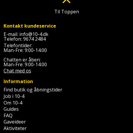
Batteri
kr.
og
Rør
Brænde
Fugtsikring
Fugepistol
Motorenhed
afrensning
og
Til Toppen
Betonsliber
og
fittings
Brændeovn
Garageport
Motorsav
Spartelmasse
skumpistol
Kontakt kundeservice
Guides
Bindemaskine
og
til
Stålvask
E-mail:
info@10-4.dk
Brandslukker
Gelænder
Telefon:
9674 2484
Gevindskærer
kædesav
væg
Bits
Telefontider:
Gaveideer
Ventilation
Man-Fre: 9:00-14:00
Brugskunst
Gips
Gipsværktøj
Motorsav
Tape
og
Bor
Chatten er åben:
Aktiviteter
og
indeklima
Man-Fre: 9:00-14:00
Camping
Grundmursplader
Glasløfter
Bordrundsav
kædesav
Chat med os
tilbehør
Damprengøring
Hardieplank
Information
Glasskærer
Bore-
brædder
Find butik og åbningstider
og
Pælebor
Dørmåtte
Hæftepistol
Job i 10-4
skruemaskine
Hemsestige
Om 10-4
og
Plæneklipper
Dørrist
Guides
-
Borehammer
Isolering
FAQ
hammer
Plæneklipper
Drivhus
Gaveideer
Boremaskinetilbehør
tilbehør
Aktiviteter
Komposit