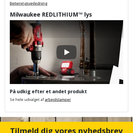
Betjeningsvejledning
Støttemur
Tommestok
Rotationslaser
Milwaukee REDLITHIUM™ lys
Støvsuger
Tømrervinkel
Rundsav
Strygejern
Tragt
Rundsavsklinge
Terrassevarmer
Ud-
Rystepudser
Play
og
Tømidler
Rystepudsertilbehør
aftrækker
Tørrestativ
Slagboremaskine
Værktøjskasse
På udkig efter et andet produkt
og
Trappevanger
Slagnøgle
Se hele udvalget af
arbejdslamper
opbevaring
Udebruser
A
Slagnøgletilbehør
Værktøjssæt
afskærmning
n
c
Slagskruetrækker
h
Vaterpas
Tilmeld dig vores nyhedsbrev
Varme
o