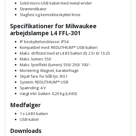
Prepping
Solid micro-USB kabel med metal-ender
Mejselhammer
Soldater
Strømindikator
Presenning
Slagfast og kemiskbeskyttet linse
støtte
Multicutter
Specifikationer for Milwaukee
og
Redskabsskur
arbejdslampe L4 FFL-301
teleskopstøtte
Multicuttertilbehør
IP beskyttelsesklasse: IP54
Rengøring
Kompatibel med: REDLITHIUM™ USB-batteri
Stålbørste
Multisliber
Maks. driftstid med et L4 B3 batteri (t): 2.5/ 6/ 13.25
Shelter
Maks. lumen: 550
Stemmejern
Nedbrydningshammer
Maks. lyseffekt (lumen): 550/ 250/ 100/ -
Montering: Magnet, karabinhage
Sikkerhed
Stige
Skjult fare for blåt lys: RG1
Overfræser
i
System: REDLITHIUM™ USB
hjemmet
Spænding: 4 V
Stillads
Overfræsertilbehør
Vægt inkl. batteri: 0,20 kg (L4 B3)
Skadedyrsbekæmpelse
Medfølger
Tænger
Polermaskine
1 x L4 B3 batteri
Skraldespandsskjuler
Tagpapbrænder
USB-kabel
Rillefræser
Downloads
Skydelåge
Tapetværktøj
Røreværk