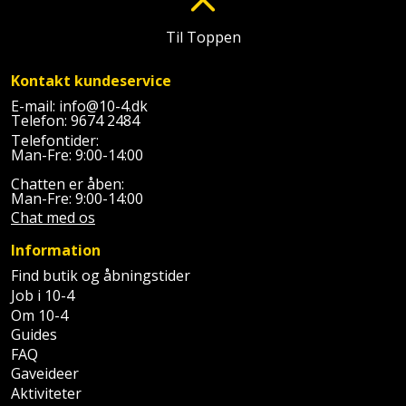
og
Til Toppen
svejsemaskine
Kontakt kundeservice
Tagpladeværktøj
E-mail:
info@10-4.dk
Telefon:
9674 2484
Trekantsliber
Telefontider:
Man-Fre: 9:00-14:00
Trekantslibertilbehør
Chatten er åben:
Man-Fre: 9:00-14:00
Vægscanner
Chat med os
Information
Varmekanon
Find butik og åbningstider
Job i 10-4
Varmepistol
Om 10-4
Guides
Vinkelsliber
FAQ
Gaveideer
Vinkelslibertilbehør
Aktiviteter