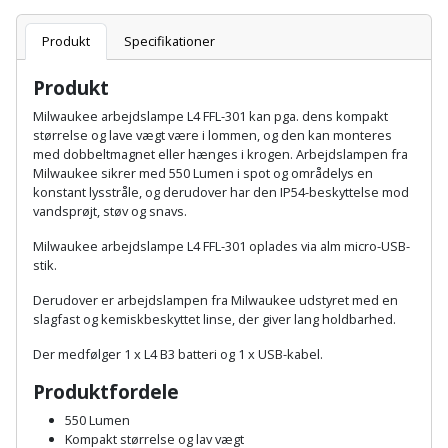
Sav
WinWin
plader
Kompressor
Produkt
Specifikationer
Lommelygte
Savbuk
Produkt
Lader
Merchandise
Savklinge
Milwaukee arbejdslampe L4 FFL-301 kan pga. dens kompakt
Ligesliber
størrelse og lave vægt være i lommen, og den kan monteres
Mobiltilbehør
Skraber
med dobbeltmagnet eller hænges i krogen. Arbejdslampen fra
Milwaukee sikrer med 550 Lumen i spot og områdelys en
Limpistol
Pavillon
Skruestik
konstant lysstråle, og derudover har den IP54-beskyttelse mod
vandsprøjt, støv og snavs.
Linjelaser
Personlig
Skruetrækker
Milwaukee arbejdslampe L4 FFL-301 oplades via alm micro-USB-
pleje
stik.
Loddekolbe
Skruetvinge
Derudover er arbejdslampen fra Milwaukee udstyret med en
Plantekasser
slagfast og kemiskbeskyttet linse, der giver lang holdbarhed.
Luftværktøj
Slibeartikler
Postkasse
Der medfølger 1 x L4 B3 batteri og 1 x USB-kabel.
Måleinstrumenter
Smøring
Produktfordele
Postkassestander
og
Malersprøjte
550 Lumen
rustopløser
Kompakt størrelse og lav vægt