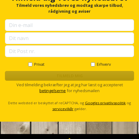
r
Slibemaskine
Tilmeld vores nyhedsbrev og modtag skarpe tilbud,
Varmepumpeskjuler
f
rådgivning og aviser
o
Sømpistol
r
Velux
u
gardin
Sømpistoltilbehør
p
s
e
Spånsuger
l
l
Stiftepistol
s
Privat
Erhverv
c
r
TILMELD MIG
Stiksav
o
Ved tilmelding bekræfter jeg at jeg har læst og accepteret
l
betingelserne
for nyhedsmailen
Stiksavsklinge
l
Dette websted er beskyttet af reCAPTCHA, og
Googles privatlivspolitik
og
Støvblæser
servicevilkår
gælder.
Støvsugertilbehør
Svejseværk