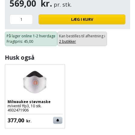
569,00
kr.
Palleløfter
Industristøvsuger
Højbede
pr. stk.
Sternbeklædning
Polsøger
Kantfræser
Højtaler
LÆG I KURV
Tag
og
Profilsaks
Kantlimer
Hylder
På lager online
1-2 hverdage
Kan bestilles til afhentning i
tagplader
Fragtpris
: 45,00
2 butikker
Reb
Kantlimertilbehør
Jagt
Terrassebrædder
og
og
Husk også
Kap-
snor
fritid
Terrasseopklodsning
og
Renseservietter
geringssav
Jul
Tråd
og
til
Kerneboremaskine
Kaffe
wipes
byggeri
Milwaukee støvmaske
Klammepistol
Klæbesøm
Sækkelukker
m/ventil ffp3, 10 stk.
Træ
4932471906
Klippeværktøj
Køkkenudstyr
377,00
Saks
kr.
Vinduer
Kombokit
Leg